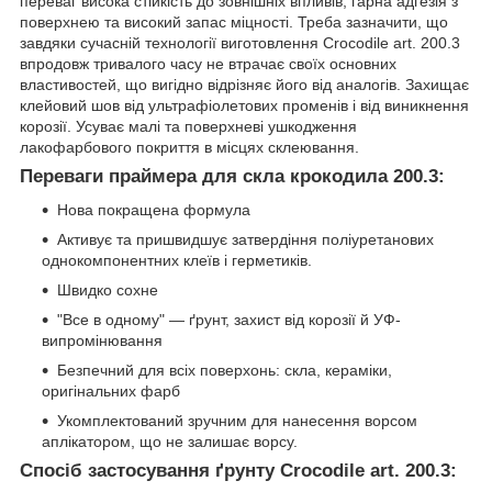
переваг висока стійкість до зовнішніх впливів, гарна адгезія з
поверхнею та високий запас міцності. Треба зазначити, що
завдяки сучасній технології виготовлення Crocodile art. 200.3
впродовж тривалого часу не втрачає своїх основних
властивостей, що вигідно відрізняє його від аналогів. Захищає
клейовий шов від ультрафіолетових променів і від виникнення
корозії. Усуває малі та поверхневі ушкодження
лакофарбового покриття в місцях склеювання.
Переваги праймера для скла крокодила 200.3:
Нова покращена формула
Активує та пришвидшує затвердіння поліуретанових
однокомпонентних клеїв і герметиків.
Швидко сохне
"Все в одному" — ґрунт, захист від корозії й УФ-
випромінювання
Безпечний для всіх поверхонь: скла, кераміки,
оригінальних фарб
Укомплектований зручним для нанесення ворсом
аплікатором, що не залишає ворсу.
Спосіб застосування ґрунту Crocodile art. 200.3: