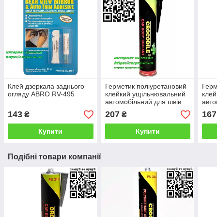
Клей дзеркала заднього
Герметик поліуретановий
Герм
огляду ABRO RV-495
клейкий ущільнювальний
клей
автомобільний для швів
авто
CROCODILE PU210FC
MOB
143
207
167
₴
₴
чорний 310 мл.
Чор
Купити
Купити
Подібні товари компанії