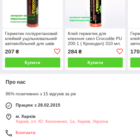
Герметик поліуретановий
Клей герметик для
Герм
клейкий ущільнювальний
клеєння скел Crocodile PU
клей
автомобільний для швів
200.1 ( Крокодил) 310 мл.
авто
CROCODILE PU210FC
CRO
207
284
170
₴
₴
сірий 310 мл.
чорн
Купити
Купити
Про нас
86% позитивних з 15 відгуків за рік
Працює з 28.02.2015
м. Харків
Харків, пл. Ю. Кононенко, 1а, Харків, Україна
Контакти