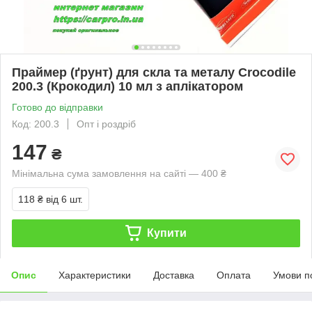
Праймер (ґрунт) для скла та металу Crocodile
200.3 (Крокодил) 10 мл з аплікатором
Готово до відправки
Код: 200.3
Опт і роздріб
147
₴
Мінімальна сума замовлення на сайті — 400 ₴
118 ₴
від 6 шт.
Купити
Опис
Характеристики
Доставка
Оплата
Умови п