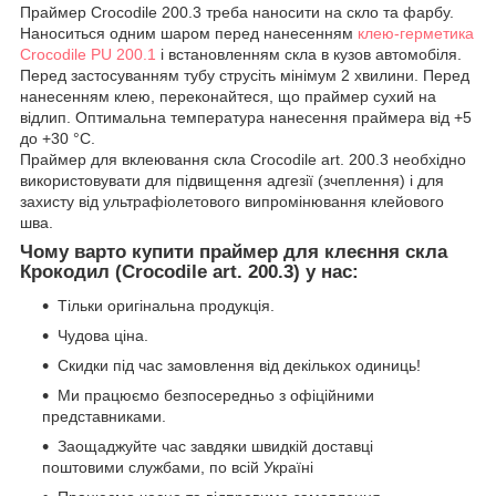
Праймер Crocodile 200.3 треба наносити на скло та фарбу.
Наноситься одним шаром перед нанесенням
клею-герметика
Crocodile PU 200.1
і встановленням скла в кузов автомобіля.
Перед застосуванням тубу струсіть мінімум 2 хвилини. Перед
нанесенням клею, переконайтеся, що праймер сухий на
відлип. Оптимальна температура нанесення праймера від +5
до +30 °C.
Праймер для вклеювання скла Crocodile art. 200.3 необхідно
використовувати для підвищення адгезії (зчеплення) і для
захисту від ультрафіолетового випромінювання клейового
шва.
Чому варто купити праймер для клеєння скла
Крокодил (Crocodile art. 200.3) у нас:
Тільки оригінальна продукція.
Чудова ціна.
Скидки під час замовлення від декількох одиниць!
Ми працюємо безпосередньо з офіційними
представниками.
Заощаджуйте час завдяки швидкій доставці
поштовими службами, по всій Україні