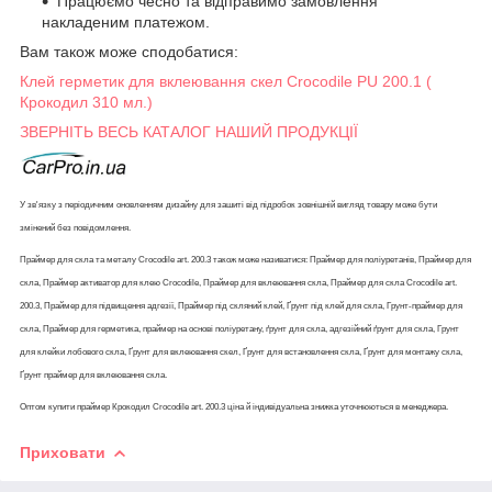
Працюємо чесно та відправимо замовлення
накладеним платежом.
Вам також може сподобатися:
Клей герметик для вклеювання скел Crocodile PU 200.1 (
Крокодил 310 мл.)
ЗВЕРНІТЬ ВЕСЬ КАТАЛОГ НАШИЙ ПРОДУКЦІЇ
У зв'язку з періодичним оновленням дизайну для зашиті від підробок зовнішній вигляд товару може бути
змінений без повідомлення.
Праймер для скла та металу Crocodile art. 200.3 також може називатися: Праймер для поліуретанів, Праймер для
скла, Праймер активатор для клею Crocodile, Праймер для вклеювання скла, Праймер для скла Crocodile art.
200.3, Праймер для підвищення адгезії, Праймер під скляний клей, Ґрунт під клей для скла, Грунт-праймер для
скла, Праймер для герметика, праймер на основі поліуретану, ґрунт для скла, адгезійний ґрунт для скла, Грунт
для клейки лобового скла, Ґрунт для вклеювання скел, Ґрунт для встановлення скла, Ґрунт для монтажу скла,
Ґрунт праймер для вклеювання скла.
Оптом купити праймер Крокодил Crocodile art. 200.3 ціна й індивідуальна знижка уточнюються в менеджера.
Приховати