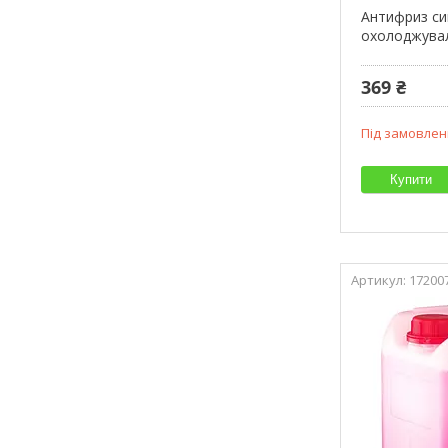
Антифриз си
охолоджуваль
369 ₴
Під замовлен
Купити
17200