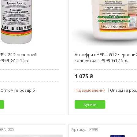
EPU G12 червоний
Антифриз HEPU G12 червони
P999-G12 1.5 л
концентрат P999-G12 5 л.
1 075 ₴
Оптом і в роздріб
Під замовлення
Оптом і в роз
Купити
GRN-005
P999