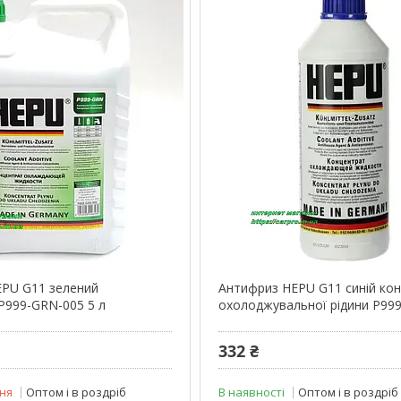
PU G11 зелений
Антифриз HEPU G11 синій ко
P999-GRN-005 5 л
охолоджувальної рідини P999
332 ₴
ня
Оптом і в роздріб
В наявності
Оптом і в роздріб