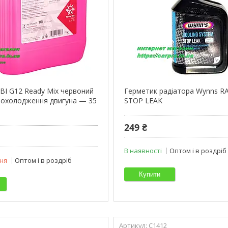
BI G12 Ready Mix червоний
Герметик радіатора Wynns 
 охолодження двигуна — 35
STOP LEAK
249 ₴
В наявності
Оптом і в роздріб
ня
Оптом і в роздріб
Купити
C1412