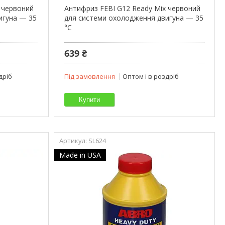
 червоний
Антифриз FEBI G12 Ready Mix червоний
игуна — 35
для системи охолодження двигуна — 35
°C
639 ₴
дріб
Під замовлення
Оптом і в роздріб
Купити
SL624
Made in USA