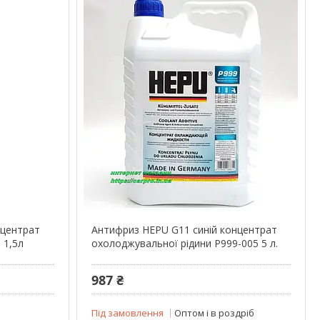
нцентрат
Антифриз HEPU G11 синій концентрат
 1,5л
охолоджувальної рідини P999-005 5 л.
987 ₴
Під замовлення
Оптом і в роздріб