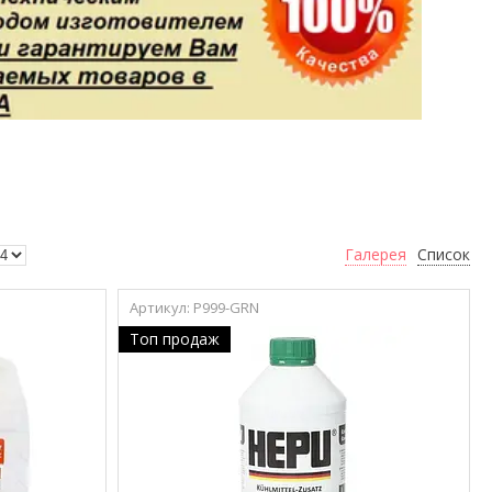
Галерея
Список
P999-GRN
Топ продаж