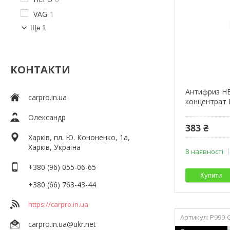
VAG
1
Ще 1
КОНТАКТИ
Антифриз H
carpro.in.ua
концентрат 
Олександр
383 ₴
Харків, пл. Ю. Кононенко, 1а,
Харків, Україна
В наявності
+380 (96) 055-06-65
Купити
+380 (66) 763-43-44
https://carpro.in.ua
P999-
carpro.in.ua@ukr.net