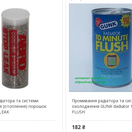
діатора та системи
Промивання радіатора та си
я (отоплення) порошок
охолодження GUNK dadiator 
LEAK
FLUSH
182 ₴