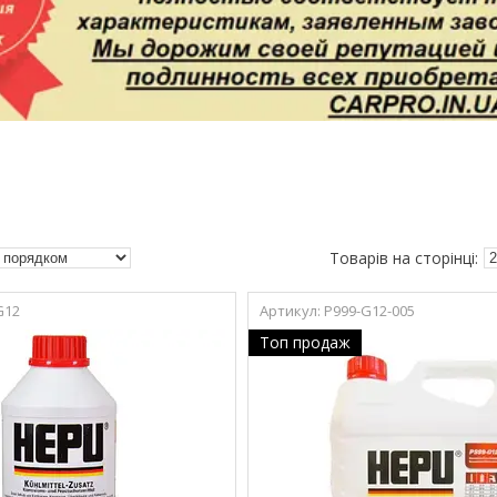
G12
P999-G12-005
Топ продаж