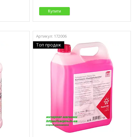
Купити
172006
Топ продаж