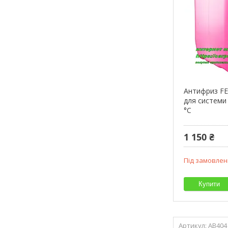
Антифриз FE
для системи
°C
1 150 ₴
Під замовлен
Купити
AB404