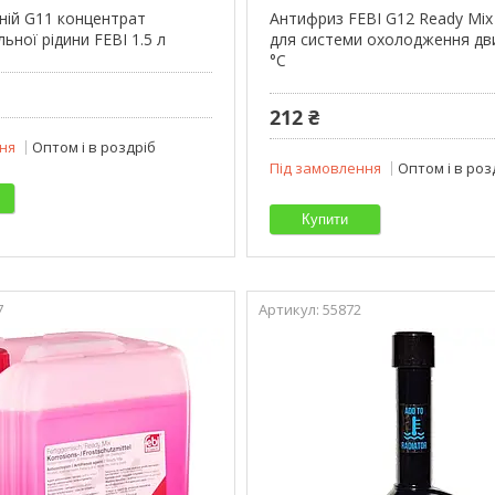
ній G11 концентрат
Антифриз FEBI G12 Ready Mix
ної рідини FEBI 1.5 л
для системи охолодження дв
°C
212 ₴
ня
Оптом і в роздріб
Під замовлення
Оптом і в роз
Купити
7
55872