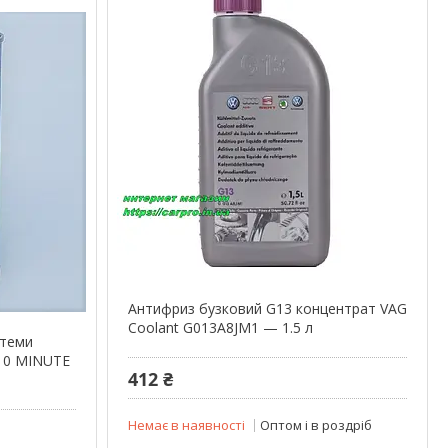
Антифриз бузковий G13 концентрат VAG
Coolant G013A8JM1 — 1.5 л
стеми
10 MINUTE
412 ₴
Немає в наявності
Оптом і в роздріб