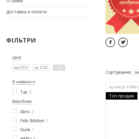
Отзывы
Доставка и оплата
ФІЛЬТРИ
Ціна
В наявності
P999-
Так
5
Топ продаж
Виробник
Abro
2
Febi Bilstein
1
Gunk
1
HEPU
6