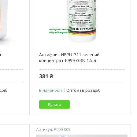
й
Антифриз HEPU G11 зелений
концентрат P999 GRN 1.5 л
381 ₴
дріб
В наявності
Оптом і в роздріб
Купити
P999-005