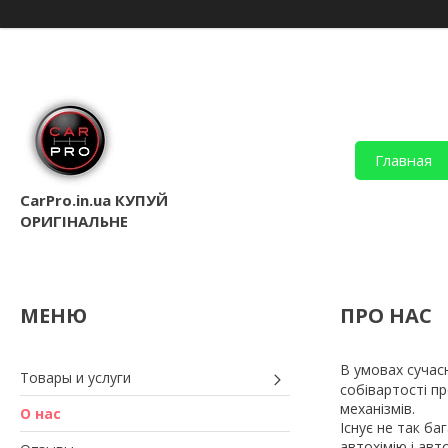
Главная
CarPro.in.ua КУПУЙ
ОРИГІНАЛЬНЕ
ПРО НАС
В умовах сучас
Товары и услуги
собівартості пр
механізмів.
О нас
Існує не так ба
автохімію і авт