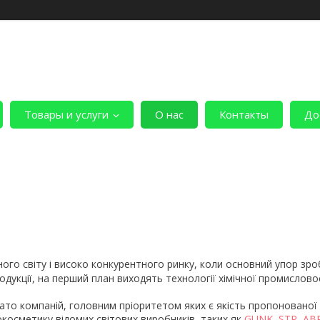
Товары и услуги
О нас
Контакты
До
ного світу і високо конкурентного ринку, коли основний упор зр
одукції, на перший план виходять технології хімічної промислов
гато компаній, головним пріоритетом яких є якість пропонованої 
окосметику відомих світових виробників, таких як
GUNK
,
STP
,
AB