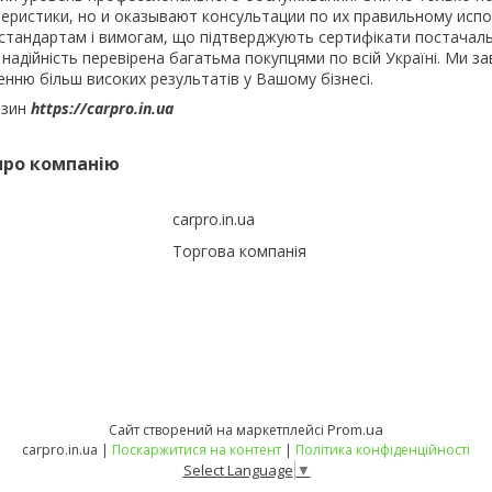
еристики, но и оказывают консультации по их правильному испо
м стандартам і вимогам, що підтверджують сертифікати постачаль
надійність перевірена багатьма покупцями по всій Україні. Ми за
енню більш високих результатів у Вашому бізнесі.
азин
https://carpro.in.ua
про компанію
carpro.in.ua
Торгова компанія
Prom.ua
Сайт створений на маркетплейсі
carpro.in.ua |
Поскаржитися на контент
|
Політика конфіденційності
Select Language
▼