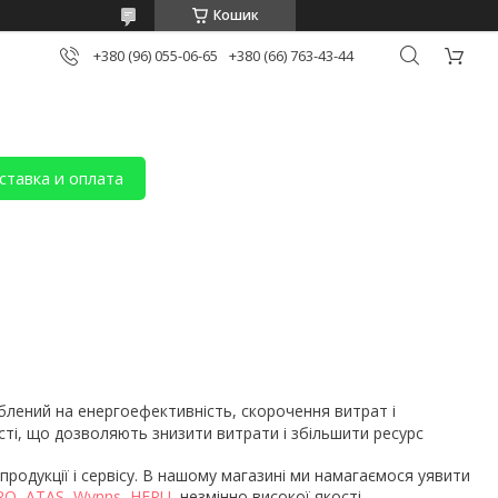
Кошик
+380 (96) 055-06-65
+380 (66) 763-43-44
ставка и оплата
облений на енергоефективність, скорочення витрат і
ості, що дозволяють знизити витрати і збільшити ресурс
продукції і сервісу. В нашому магазині ми намагаємося уявити
RO
,
ATAS
,
Wynns
,
HEPU
, незмінно високої якості