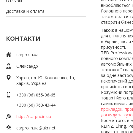
Отзывы
виробляються і
Головною перева
Доставка и оплата
також є завзят
створити бізнес
Також в нашому 
для вітчизняни
КОНТАКТИ
в Україні, післ
присутності.
TED Professiona
carpro.in.ua
повного комплек
автомобільних о
Олександр
технології скл
за одне застос
Харків, пл. Ю. Кононенко, 1а,
накопичений до
Харків, Україна
про якість своє
Розуміючи потр
+380 (96) 055-06-65
товар і його вл
самих вимогливи
+380 (66) 763-43-44
прокладок
,
про
догляду за кузо
https://carpro.in.ua
Кроме того, в 
REINZ, Elring,
carpro.in.ua@ukr.net
показать высок