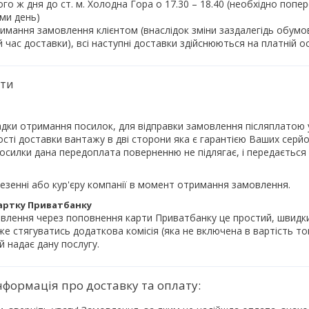
го ж дня до ст. м. Холодна Гора о 17.30 – 18.40 (необхідно поп
и день)

римання замовлення клієнтом (внаслідок зміни заздалегідь обумов
час доставки), всі наступні доставки здійснюються на платній ос
ати
адки отримання посилок, для відправки замовлення післяплатою 
ості доставки вантажу в дві сторони яка є гарантією Ваших серйоз
силки дана передоплата поверненню не підлягає, і передається 
езенні або кур'єру компанії в момент отримання замовлення.
артку Приватбанку
лення через поповнення карти Приватбанку це простий, швидкий і
е стягуватись додаткова комісія (яка не включена в вартість то
й надає дану послугу.