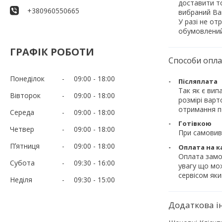
доставити то
+380960550665
вибраний Вам
У разі не от
обумовлений 
ГРАФІК РОБОТИ
Способи опл
Понеділок
09:00
18:00
Післяплата
Так як є вип
Вівторок
09:00
18:00
розмірі варт
отримання по
Середа
09:00
18:00
Готівкою
Четвер
09:00
18:00
При самовив
Пʼятниця
09:00
18:00
Оплата на к
Оплата замов
Субота
09:30
16:00
увагу що мож
сервісом яки
Неділя
09:30
15:00