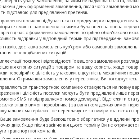
, зверніть увагу! Замовлення, за яким не надійшла оплата, знахо
лючаючи день оформлення замовлення, після чого замовлення мо
ти підставою для пред'явлення претензії.
ідправлення посилок відбувається в порядку черги надходження з
ріоритет мають замовлення за якими була внесена повна передоп
тарів під час оформлення замовлення потрібно обов'язково вказа
ивість відправки у відповідний термін при підтвердженні замовл
антажів, доставка замовлень кур'єром або самовивіз замовлень в
стання непередбачених ситуацій.
омплектації посилок і відповідності їх вашого замовлення розгл
рішення спірних ситуацій з товаром на вашу користь, якщо товар 
жди перевіряйте цілісність упаковки, відсутність механічних пош
влення. Отримавши замовлення у перевізника, Ви погоджуєтесь з
правляються транспортною компанією страхуються на повну вар
ереження і цілісність посилки можуть бути пред'явлені лише перев
помогою SMS та відправляємо номер декларації. Відстежити стату
силки згідно вимог перевізника ( за винятком деяких вимог переві
кувальних матеріалах і не переплачуєте за виміри «на око» співр
 Ваше замовлення буде безкоштовно зберігатися у відділенні п
бочих днів. Якщо після закінчення цього терміну Ви не отримаєт
уги транспортної компанії.