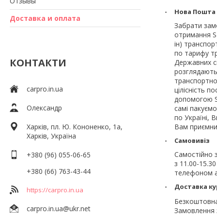
Отзывы
Нова Пошта
Доставка и оплата
Забрати замо
отримання SM
ін) транспор
по тарифу тр
КОНТАКТИ
Державних св
розглядаютьс
транспортно
carpro.in.ua
цілісність п
допомогою S
Олександр
самі пакуємо
по Україні, 
Харків, пл. Ю. Кононенко, 1а,
Вам приємних
Харків, Україна
Самовивіз
Самостійно з
+380 (96) 055-06-65
з 11.00-15.3
+380 (66) 763-43-44
телефоном а
Доставка кур
https://carpro.in.ua
Безкоштовна 
carpro.in.ua@ukr.net
Замовлення з