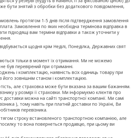
дяться у резерві (будуть в наявності за фіксованою ціною) до
же бути знятий з обробки без додаткового повідомлення,
амовлень протягом 1-5 днів після підтвердження замовлення
лата. Замовлення по яких необхідна термінова відправка в
ти підходящі вам терміни відправки а також уточнити у
ення.
ідбувається щодня крім Неділі, Понеділка, Державних свят
ядаються тільки в момент їх отримання. Ми не можемо
не був перевірений при отриманні.
коджень і комплектацію, наявність всіх одиниць товару при
 його зовнішнім станом і комплектацією.
тість, але страховка може бути вказана за вашим бажанням.
ізнику у розмірі її страховки. Ми інформуємо клієнтів про
с доставки можна на сайті транспортної компанії. Ми самі
зника ), тому навіть при платній доставки по Україні, Ви
обітників перевізника.
ротягом строку встановленого транспортною компанією, але
е посилку то вона повернеться продавцю, при цьому ви