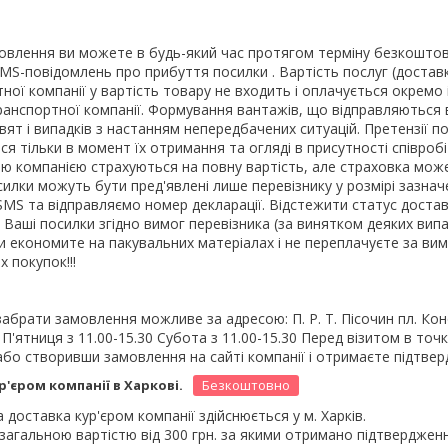
влення ви можете в будь-який час протягом терміну безкоштовног
S-повідомлень про прибуття посилки . Вартість послуг (доставки,
тної компанії у вартість товару не входить і оплачується окрем
анспортної компанії. Формування вантажів, що відправляються ві
ят і випадків з настанням непередбачених ситуацій. Претензії по
я тільки в момент їх отримання та огляді в присутності співроб
ю компанією страхуються на повну вартість, але страховка може
осилки можуть бути пред'явлені лише перевізнику у розмірі зазнач
MS та відправляємо номер декларації. Відстежити статус достав
 Ваші посилки згідно вимог перевізника (за винятком деяких випад
Ви економите на пакувальних матеріалах і не переплачуєте за вим
 покупок!!!
абрати замовлення можливе за адресою: П. Р. Т. Пісочин пл. Коно
0 П'ятниця з 11.00-15.30 Субота з 11.00-15.30 Перед візитом в точ
бо створивши замовлення на сайті компанії і отримаєте підтвер
Безкоштовно
'єром компанії в Харкові.
доставка кур'єром компанії здійснюється у м. Харків.

агальною вартістю від 300 грн. за якими отримано підтвердженн