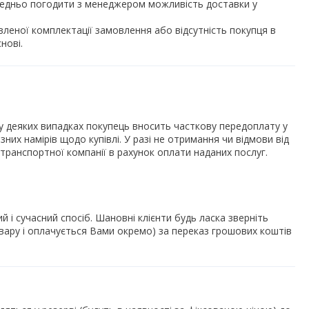
ередньо погодити з менеджером можливість доставки у 
леної комплектації замовлення або відсутність покупця в 
нові.
у деяких випадках покупець вносить часткову передоплату у 
них намірів щодо купівлі. У разі не отримання чи відмови від 
транспортної компанії в рахунок оплати наданих послуг.
 сучасний спосіб. Шановні клієнти будь ласка зверніть 
вару і оплачується Вами окремо) за переказ грошових коштів 