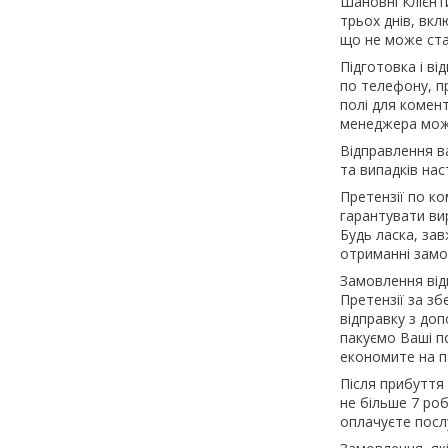
Шановні Клієнти
трьох днів, вк
що не може ста
Підготовка і в
по телефону, п
полі для комен
менеджера можл
Відправлення в
та випадків на
Претензії по к
гарантувати ви
Будь ласка, зав
отриманні замо
Замовлення від
Претензії за зб
відправку з до
пакуємо Ваші по
економите на па
Після прибуття
не більше 7 ро
оплачуєте посл