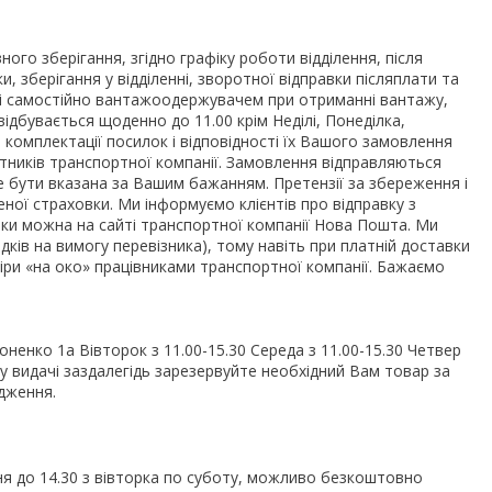
о зберігання, згідно графіку роботи відділення, після 
 зберігання у відділенні, зворотної відправки післяплати та 
о і самостійно вантажоодержувачем при отриманні вантажу, 
дбувається щоденно до 11.00 крім Неділі, Понеділка, 
 комплектації посилок і відповідності їх Вашого замовлення 
ітників транспортної компанії. Замовлення відправляються 
 бути вказана за Вашим бажанням. Претензії за збереження і 
еної страховки. Ми інформуємо клієнтів про відправку з 
ки можна на сайті транспортної компанії Нова Пошта. Ми 
ків на вимогу перевізника), тому навіть при платній доставки 
іри «на око» працівниками транспортної компанії. Бажаємо 
ненко 1а Вівторок з 11.00-15.30 Середа з 11.00-15.30 Четвер 
ку видачі заздалегідь зарезервуйте необхідний Вам товар за 
дження.
я до 14.30 з вівторка по суботу, можливо безкоштовно 