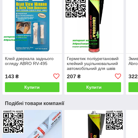
Клей дзеркала заднього
Герметик поліуретановий
Змив
огляду ABRO RV-495
клейкий ущільнювальний
Abro
автомобільний для швів
CROCODILE PU210FC
143
207
322
₴
₴
чорний 310 мл.
Купити
Купити
Подібні товари компанії