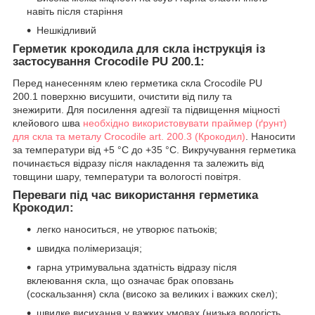
навіть після старіння
Нешкідливий
Герметик крокодила для скла інструкція із
застосування Crocodile PU 200.1:
Перед нанесенням клею герметика скла Crocodile PU
200.1
поверхню висушити, очистити від пилу та
знежирити. Для посилення адгезії та підвищення міцності
клейового шва
необхідно використовувати праймер (ґрунт)
для скла та металу Crocodile art. 200.3 (Крокодил)
. Наносити
за температури від +5 °C до +35 °C. Викручування герметика
починається відразу після накладення та залежить від
товщини шару, температури та вологості повітря.
Переваги під час використання герметика
Крокодил:
легко наноситься, не утворює патьоків;
швидка полімеризація;
гарна утримувальна здатність відразу після
вклеювання скла, що означає брак оповзань
(соскальзання) скла (високо за великих і важких скел);
швидке висихання у важких умовах (низька вологість,