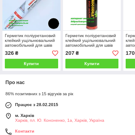
Герметик поліуретановий
Герметик поліуретановий
Герм
клейкий ущільнювальний
клейкий ущільнювальний
клей
автомобільний для швів
автомобільний для швів
авто
CROCODILE PU210FC
CROCODILE PU210FC
CRO
326
207
170
₴
₴
чорний 600 мл.
сірий 310 мл.
чорн
Купити
Купити
Про нас
86% позитивних з 15 відгуків за рік
Працює з 28.02.2015
м. Харків
Харків, пл. Ю. Кононенко, 1а, Харків, Україна
Контакти