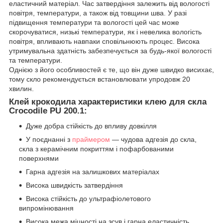
еластичний матеріал. Час затвердіння залежить від вологості
повітря, температури, а також від товщини шва. У разі
підвищення температури та вологості цей час може
скорочуватися, низькі температури, як і невелика вологість
повітря, впливають навпаки сповільнюють процес. Висока
утримувальна здатність забезпечується за будь-якої вологості
та температури.
Однією з його особливостей є те, що він дуже швидко висихає,
тому скло рекомендується встановлювати упродовж 20
хвилин.
Клей крокодила характеристики клею для скла
Crocodile PU 200.1:
Дуже добра стійкість до впливу довкілля
У поєднанні з
праймером
— чудова адгезія до скла,
скла з керамічним покриттям і пофарбованими
поверхнями
Гарна адгезія на залишкових матеріалах
Висока швидкість затвердіння
Висока стійкість до ультрафіолетового
випромінювання
Висока межа міцності на зсув і гарна еластичність