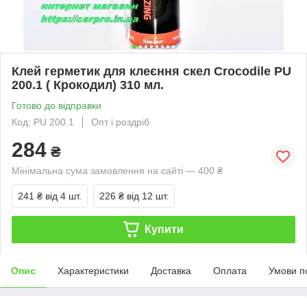
Клей герметик для клеєння скел Crocodile PU
200.1 ( Крокодил) 310 мл.
Готово до відправки
Код: PU 200.1
Опт і роздріб
284
₴
Мінімальна сума замовлення на сайті — 400 ₴
241 ₴
від 4 шт.
226 ₴
від 12 шт.
Купити
Опис
Характеристики
Доставка
Оплата
Умови п