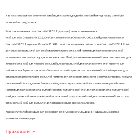
У зв'язку з періодичним оновленням дизайну для зашиті від підробок зовнішній вигляд товару може бути
змінений без повідомлення.
Клей для вклеювання скла Crocodile PU 200.1 (крокодил) також може називатися:
Клей для скла Crocodile PU 200.1, Клей для лобового скла Crocodile PU 200.1, Клей для вклеювання скел
Crocodile PU 200.1, герметик Crocodile PU 200.1, клей для вклеювання лобового скла Crocodile PU 200.1, Клей
для скел крокодила, Клей для вклейки автомобільного скла, Клей-герметик для вклеювання скла, клей-
герметик на основі поліуретану для вклеювання скел, Клей для вклеювання автомобільних скел, герметик для
лобового скла, клей для лобового скла, клей для автоскла, клей для скла та металу, клей-герметик для
лобового скла, Герметик для автомобільного скла, клей-герметик для скла автомобіля, Клей-герметик для
встановлення автомобільного скла, Клей-герметик для склеювання автомобілів із подушкою безпеки, Клеї для
скла автомобілів з подушками безпеки, клей для монтажу скла автомобілів, що мають подушки безпеки,
Герметик для вклеювання скла, скляний герметик, поліуретановий клей для вклеювання скла, поліуретановий
клей для заміни лобового скла автомобіля, еластичний поліуретановий клей для заміни автомобільного скла,
автомобільний клей для скла, Клей для встановлення лобового скла Crocodile,
Харків купити клей крокодила для вклеювання скла (Crocodile PU 200.1) ціна й індивідуальна знижка
уточнюється в менеджера.
Приховати