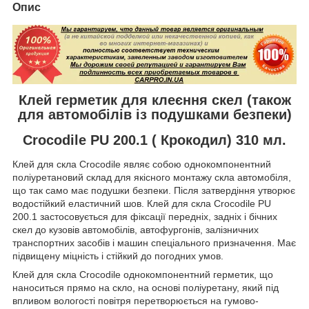
Опис
Клей герметик для клеєння скел (також
для автомобілів із подушками безпеки)
Crocodile PU 200.1 ( Крокодил) 310 мл.
Клей для скла Crocodile являє собою однокомпонентний
поліуретановий склад для якісного монтажу скла автомобіля,
що так само має подушки безпеки. Після затвердіння утворює
водостійкий еластичний шов. Клей для скла Crocodile PU
200.1 застосовується для фіксації передніх, задніх і бічних
скел до кузовів автомобілів, автофургонів, залізничних
транспортних засобів і машин спеціального призначення. Має
підвищену міцність і стійкий до погодних умов.
Клей для скла Crocodile однокомпонентний герметик, що
наноситься прямо на скло, на основі поліуретану, який під
впливом вологості повітря перетворюється на гумово-