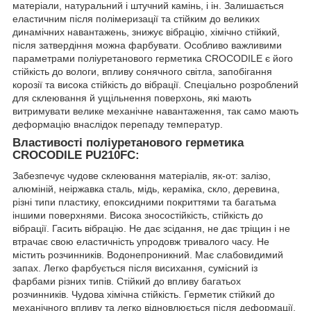
матеріали, натуральний і штучний камінь, і ін. Залишається
еластичним після полімеризації та стійким до великих
динамічних навантажень, знижує вібрацію, хімічно стійкий,
після затвердіння можна фарбувати. Особливо важливими
параметрами поліуретанового герметика CROCODILE є його
стійкість до вологи, впливу сонячного світла, запобігання
корозії та висока стійкість до вібрації. Спеціально розроблений
для склеювання й ущільнення поверхонь, які мають
витримувати велике механічне навантаження, так само мають
деформацію внаслідок перепаду температур.
Властивості поліуретанового герметика
CROCODILE PU210FC:
Забезпечує чудове склеювання матеріалів, як-от: залізо,
алюміній, неіржавка сталь, мідь, кераміка, скло, деревина,
різні типи пластику, епоксидними покриттями та багатьма
іншими поверхнями. Висока зносостійкість, стійкість до
вібрації. Гасить вібрацію. Не дає зсідання, не дає тріщин і не
втрачає свою еластичність упродовж тривалого часу. Не
містить розчинників. Водонепроникний. Має слабовидимий
запах. Легко фарбується після висихання, сумісний із
фарбами різних типів. Стійкий до впливу багатьох
розчинників. Чудова хімічна стійкість. Герметик стійкий до
механічного впливу та легко відновлюється після деформації.