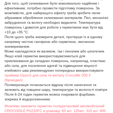
Для того, щоб склеювання було максимально надійним і
ефективним, потрібно провести підготовку поверхонь. За
можливістю, для найкращого ефекту треба зробити легке
абразивне оброблення склеюваних матеріалів. Пил, механічні
забруднення та вологу необхідно видалити. Температура
поверхонь і довкілля для роботи з герметиком має бути від
+10 до +35 °C.
Після цього треба знежирити деталі, протерши їх в одному
напрямку чистою ганчіркою або серветкою, змоченою
знежирювачем.
Може накладатися як валиком, так і пензлем або шпателем.
Якщо клей герметик використовуватиметься для
приклеювання до складних поверхонь, наприклад, пластмас
або скла, для посилення адгезії та підвищення міцності
клейового шва рекомендуємо попередньо використовувати
праймер (ґрунт) для скла та металу Crocodile 200.3
(Крокодил).
Полімеризація починається відразу після нанесення та
залежить від товщини шару, температури та вологості повітря.
Після 6-24 годин герметик можна покривати фарбами,
зокрема й водорозчинними.
Можливо замовити герметик поліуретановий автомобільний
CROCODILE PU210FC в упаковці: 60 мл. 125мл. 310 мл. 400