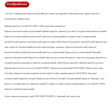
У зв'язку з періодичним оновленням дизайну для зашиті від підробок зовнішній вигляд товару може бути
змінений без повідомлення.
Шовний герметик Crocodile PU 210FC сірий також може називатися:
Герметик автомобільний поліуретановий, Шовний герметик, Герметик для швів, Поліуретановий герметик шовний,
Герметик поліуретановий автомобільний, Герметик поліуретановий для зварних швів, Поліуретановий
автомобільний герметик, автомобільний герметик водостійкий герметик крокодила, автомобільний герметик для
швів, герметик поліуретановий автомобільний крокодил, крокодил герметик автомобільний, герметик
автомобільний кузовний, Автомобільний герметик поліуретановий, Герметик для кузова шовний, Шовковий
герметик автомобільний, Герметик кузовний, Герметик для кузова автомобіля, герметик для днища автомобіля,
кузовний герметик крокодила, герметик кузовний шовний, герметик для швів авто, Шовний герметик для авто,
Шовний герметик для металу, Crocodile PU210FC, Герметик поліуретановий CROCODILE, Герметик для швів
Crocodile, Герметик поліуретановий автомобільний Crocodile, шовний герметик CROCODLE, Крокодил
поліуретановий, Герметик поліуретановий для автомобіля Crocodile, Поліуретановий герметик "Крокодил" для
ремонту, crocodile герметик, Герметик шовний Crocodile, Crocodile поліуретановий герметик, Crocodile PU 210FC,
Герметик шовний поліуретановий.
Купити герметик крокодил сірий CROCODILE PU210FC у Харковий сайт carpro.in.ua