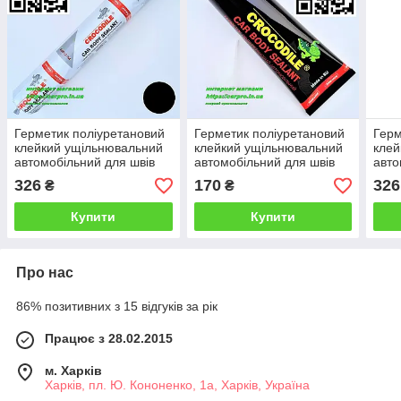
Герметик поліуретановий
Герметик поліуретановий
Герм
клейкий ущільнювальний
клейкий ущільнювальний
клей
автомобільний для швів
автомобільний для швів
авто
CROCODILE PU210FC
CROCODILE PU210FC
CRO
326
170
326
₴
₴
чорний 600 мл.
чорний 125 мл.
сіри
Купити
Купити
Про нас
86% позитивних з 15 відгуків за рік
Працює з 28.02.2015
м. Харків
Харків, пл. Ю. Кононенко, 1а, Харків, Україна