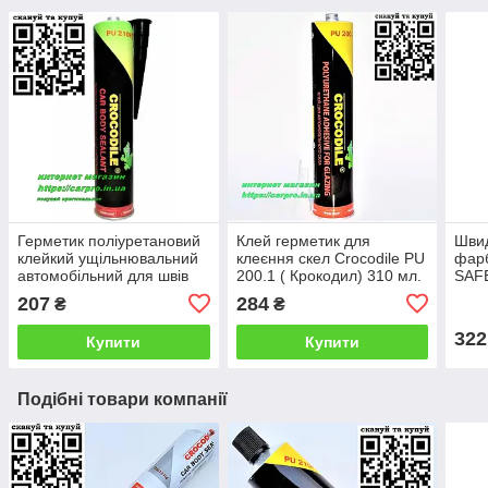
Герметик поліуретановий
Клей герметик для
Швид
клейкий ущільнювальний
клеєння скел Crocodile PU
фарб
автомобільний для швів
200.1 ( Крокодил) 310 мл.
SAF
CROCODILE PU210FC
REM
207
284
₴
₴
чорний 310 мл.
322
Купити
Купити
Подібні товари компанії