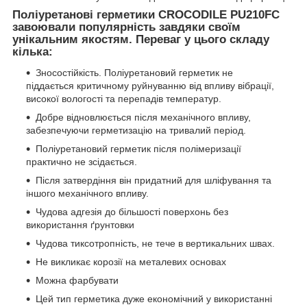
Поліуретанові герметики CROCODILE PU210FC
завоювали популярність завдяки своїм
унікальним якостям. Переваг у цього складу
кілька:
Зносостійкість. Поліуретановий герметик не
піддається критичному руйнуванню від впливу вібрації,
високої вологості та перепадів температур.
Добре відновлюється після механічного впливу,
забезпечуючи герметизацію на тривалий період.
Поліуретановий герметик після полімеризації
практично не зсідається.
Після затвердіння він придатний для шліфування та
іншого механічного впливу.
Чудова адгезія до більшості поверхонь без
використання ґрунтовки
Чудова тиксотропність, не тече в вертикальних швах.
Не викликає корозії на металевих основах
Можна фарбувати
Цей тип герметика дуже економічний у використанні