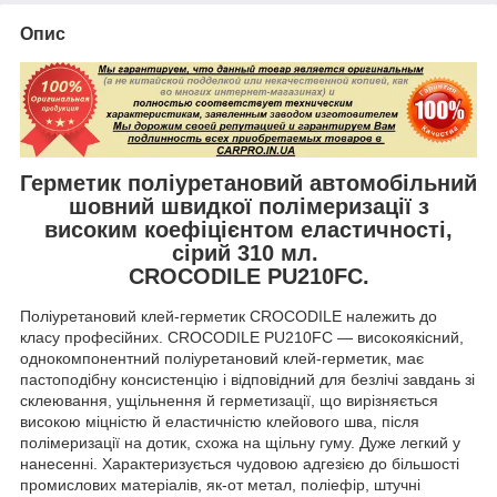
Опис
Герметик поліуретановий автомобільний
шовний швидкої полімеризації з
високим коефіцієнтом еластичності,
сірий 310 мл.
CROCODILE PU210FC.
Поліуретановий клей-герметик CROCODILE належить до
класу професійних. CROCODILE PU210FC — високоякісний,
однокомпонентний поліуретановий клей-герметик, має
пастоподібну консистенцію і відповідний для безлічі завдань зі
склеювання, ущільнення й герметизації, що вирізняється
високою міцністю й еластичністю клейового шва, після
полімеризації на дотик, схожа на щільну гуму. Дуже легкий у
нанесенні. Характеризується чудовою адгезією до більшості
промислових матеріалів, як-от метал, поліефір, штучні