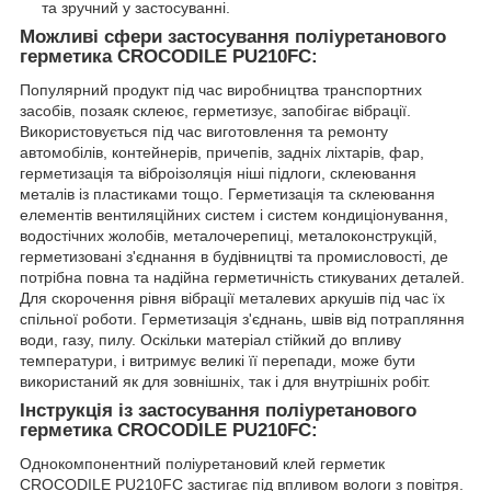
та зручний у застосуванні.
Можливі сфери застосування поліуретанового
герметика CROCODILE PU210FC:
Популярний продукт під час виробництва транспортних
засобів, позаяк склеює, герметизує, запобігає вібрації.
Використовується під час виготовлення та ремонту
автомобілів, контейнерів, причепів, задніх ліхтарів, фар,
герметизація та віброізоляція ніші підлоги, склеювання
металів із пластиками тощо. Герметизація та склеювання
елементів вентиляційних систем і систем кондиціонування,
водостічних жолобів, металочерепиці, металоконструкцій,
герметизовані з'єднання в будівництві та промисловості, де
потрібна повна та надійна герметичність стикуваних деталей.
Для скорочення рівня вібрації металевих аркушів під час їх
спільної роботи. Герметизація з'єднань, швів від потрапляння
води, газу, пилу. Оскільки матеріал стійкий до впливу
температури, і витримує великі її перепади, може бути
використаний як для зовнішніх, так і для внутрішніх робіт.
Інструкція із застосування поліуретанового
герметика CROCODILE PU210FC:
Однокомпонентний поліуретановий клей герметик
CROCODILE PU210FC застигає під впливом вологи з повітря.