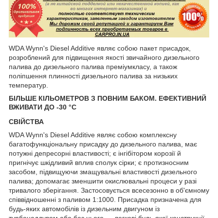
WDA Wynn's Diesel Additive являє собою пакет присадок,
розроблений для підвищення якості звичайного дизельного
палива до дизельного палива преміумкласу, а також
поліпшення плинності дизельного палива за низьких
температур.
БІЛЬШЕ КІЛЬОМЕТРОВ З ПОВНИМ БАКОМ. ЕФЕКТИВНИЙ
ВЖИВАТИ ДО -30 °C
СВІЙСТВА
WDA Wynn's Diesel Additive являє собою комплексну
багатофункціональну присадку до дизельного палива, має
потужні депресорні властивості; є інгібітором корозії й
пригнічує шкідливий вплив сполук сірки; є протизносним
засобом, підвищуючи змащувальні властивості дизельного
палива; допомагає зменшити окислювальні процеси у разі
тривалого зберігання. Застосовується всесезонно в об'ємному
співвідношенні з паливом 1:1000. Присадка призначена для
будь-яких автомобілів із дизельним двигуном із
турбонаддувом або без нього — легкові будь-якої конструкції