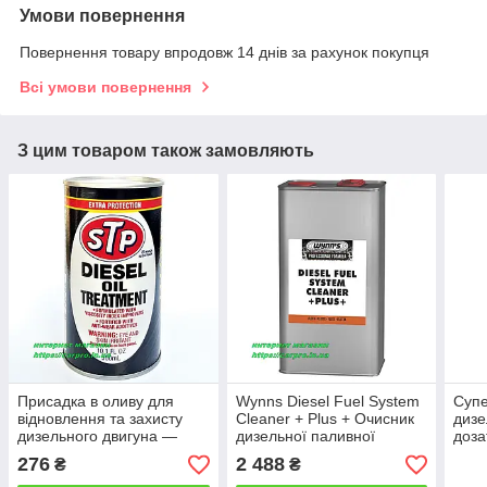
Умови повернення
Повернення товару впродовж 14 днів за рахунок покупця
Всі умови повернення
З цим товаром також замовляють
Присадка в оливу для
Wynns Diesel Fuel System
Супе
відновлення та захисту
Cleaner + Plus + Очисник
дизе
дизельного двигуна —
дизельної паливної
доза
STP Diesel Oil Treatment
системи, підвищує
Wynn
276
2 488
₴
₴
цетанове число.
Dies