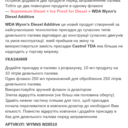
потреби додавати два продукти перед заправлянням палива.
Тобто це два повноцінні продукти в одному флаконі
—
Supremium Diesel
+
Ice
Proof for Diesel
=
WDA Wynn's
Diesel Additive
WDA Wynn's Diesel Additive
це новий продукт створений за
найсучаснішою технологією присадок до сучасних типів
дизельного палива відповідно до конструкції сучасних двигунів
та умов експлуатації, який прийшов на зміну та
використовується замість присадки
Castrol TDA
яка більша не
надходить у торгову мережу.
УКАЗАННЯ
Додайте присадку в паливо з розрахунку, 10 мл продукту на
10 літрів дизельного палива.
Один флакон 250 мл призначений для оброблення 250 літрів
дизельного палива.
Використовуйте зручний флакон із дозатором:
Злегка відкрутіть ковпачок (не більш ніж половина оберту).
Здавіть нижню частину пляшки для того, щоб присадка
почала переливатися в ковпачок-дозатор до необхідної Вам
кількості. Повністю відкрутіть ковпачок і додайте присадку в
бак для дизельного палива перед заправлянням.
АРТИКУЛ: WYNNS W28510