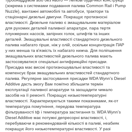
(зокрема з системами подавання палива Common Rail і Pump
Nuzzle), вантажні автомобілі та автобуси, трактори та
стаціонарні дизельні двигуни. Покращує протизносні
властивості. Дизельне паливо є змащувальним матеріалом
для рухомих деталей паливної апаратури, пара тертя
плунжерних насосів, запірних голок, штифтів та інших
деталей. Змащувальні властивості стандартного дизельного
палива набагато гірше, ніж у олій, оскільки концентрація ПАР
у них менша та в'язкість їх набагато нижча. Для поліпшення
змащувальних властивостей дизельного палива мають
застосовуватися спеціальні антифрикційні присадки.
Присадка має високі протизношувальні властивості та
компенсує брак змащувальних властивостей стандартного
палива. Регулярне застосування присадки WDA Wynn's Diesel
Additive дасть змогу Вам помітно збільшити термін
експлуатації паливної апаратури та заощадити чимало
засобів на її ремонті. Покращує низькотемпературні
властивості. Характеризуються такими показниками, як-от
температура помутніння, передова температура
фільтруваності tф і температура застигання tз. WDA Wynn's
Diesel Additive має потужні депресорні властивості, і,
перебуваючи в рекомендованій кількості в паливі, неабияк
покращує його низькотемпературні властивості. У разі