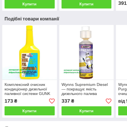
391
Купити
Купити
Подібні товари компанії
Комплексний очисник
Wynns Supremium Diesel
Wynn
кондиціонер дизельної
— покращує якість
Purg
паливної системи GUNK
дизельного палива
очи
Diesel -Tone Fuel
форс
173
337
₴
₴
від
Conditioner
891
Купити
Купити