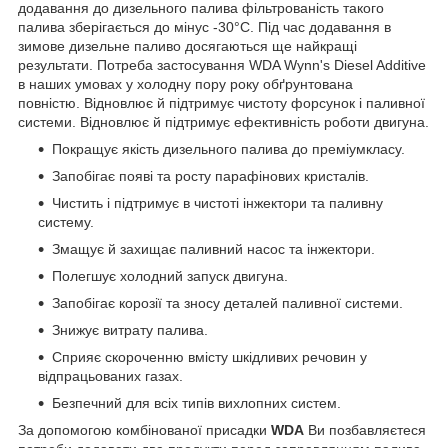
додавання до дизельного палива фільтрованість такого
палива зберігається до мінус
-30°C
. Під час додавання в
зимове дизельне паливо досягаються ще найкращі
результати. Потреба застосування WDA Wynn's Diesel Additive
в наших умовах у холодну пору року обґрунтована
повністю. Відновлює й підтримує чистоту форсунок і паливної
системи. Відновлює й підтримує ефективність роботи двигуна.
Покращує якість дизельного палива до преміумкласу.
Запобігає появі та росту парафінових кристалів.
Чистить і підтримує в чистоті інжектори та паливну
систему.
Змащує й захищає паливний насос та інжектори.
Полегшує холодний запуск двигуна.
Запобігає корозії та зносу деталей паливної системи.
Знижує витрату палива.
Сприяє скороченню вмісту шкідливих речовин у
відпрацьованих газах.
Безпечний для всіх типів вихлопних систем.
За допомогою комбінованої присадки
WDA
Ви позбавляєтеся