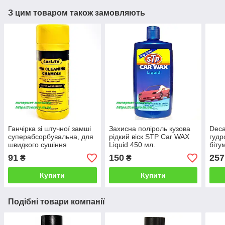
З цим товаром також замовляють
Ганчірка зі штучної замші
Захисна поліроль кузова
Deca
суперабсорбувальна, для
рідкий віск STP Car WAX
гудр
швидкого сушіння
Liquid 450 мл.
біту
автомобіля, у тубусі,
91
150
257
₴
₴
CARLIFE
Купити
Купити
Подібні товари компанії