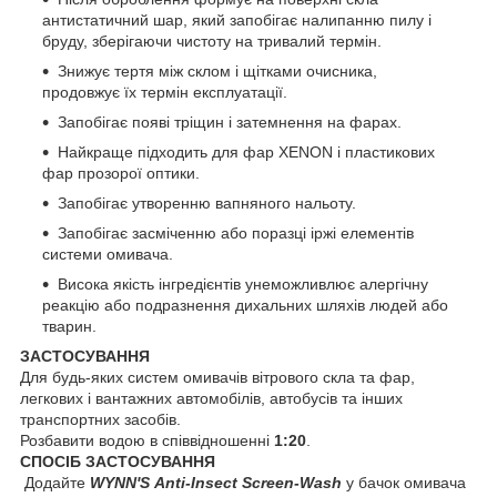
антистатичний шар, який запобігає налипанню пилу і
бруду, зберігаючи чистоту на тривалий термін.
Знижує тертя між склом і щітками очисника,
продовжує їх термін експлуатації.
Запобігає появі тріщин і затемнення на фарах.
Найкраще підходить для фар XENON і пластикових
фар прозорої оптики.
Запобігає утворенню вапняного нальоту.
Запобігає засміченню або поразці іржі елементів
системи омивача.
Висока якість інгредієнтів унеможливлює алергічну
реакцію або подразнення дихальних шляхів людей або
тварин.
ЗАСТОСУВАННЯ
Для будь-яких систем омивачів вітрового скла та фар,
легкових і вантажних автомобілів, автобусів та інших
транспортних засобів.
Розбавити водою в співвідношенні
1:20
.
СПОСІБ ЗАСТОСУВАННЯ
Додайте
WYNN'S
Anti-Insect Screen-Wash
у бачок омивача