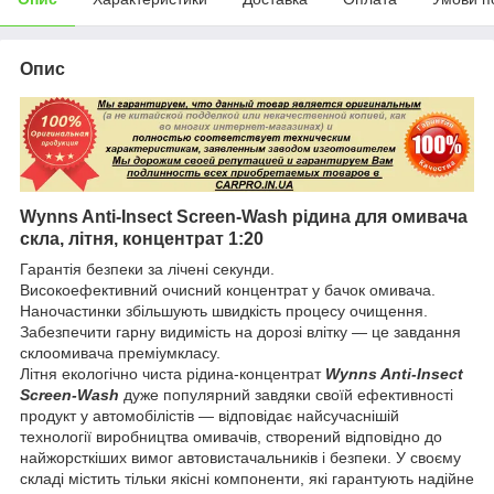
Опис
Wynns Anti-Insect Screen-Wash рідина для омивача
скла, літня, концентрат 1:20
Гарантія безпеки за лічені секунди.
Високоефективний очисний концентрат у бачок омивача.
Наночастинки збільшують швидкість процесу очищення.
Забезпечити гарну видимість на дорозі влітку — це завдання
склоомивача преміумкласу.
Літня екологічно чиста рідина-концентрат
Wynns Anti-Insect
Screen-Wash
дуже популярний завдяки своїй ефективності
продукт у автомобілістів — відповідає найсучаснішій
технології виробництва омивачів, створений відповідно до
найжорсткіших вимог автовистачальників і безпеки. У своєму
складі містить тільки якісні компоненти, які гарантують надійне