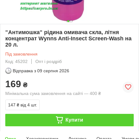
"Антимошка" рідина омивача скла, літня
концентрат Wynns Anti-Insect Screen-Wash на
20 л.
Під замовлення
Код: 45202
Опт і роздріб
Відправка з
09 серпня 2026
169
₴
Мінімальна сума замовлення на сайті — 400 ₴
147 ₴
від 4 шт.
Купити
Опис
Характеристики
Доставка
Оплата
Умови п