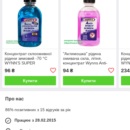
Концентрат склоомивної
"Антимошка" рідина
Конц
рідини зимовий -70 °C
омивача скла, літня,
ріди
WYNN'S SUPER
концентрат Wynns Anti-
WYN
CONCENTRATED
Insect Screen-Wash на 5 л
CON
96
94
234
₴
₴
SCREEN-WASH W45101
SCR
(Бельгія) 0.25 л
(Бел
Купити
Купити
Про нас
86% позитивних з 15 відгуків за рік
Працює з 28.02.2015