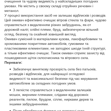
очищення та чудову видимість у найскладніших погодних
умовах. Не містить у своєму складі отруйних речовин і
метанол.
У процесі використання засіб не залишає відблисків і розводів.
Цей омивач ефективно очищає вітрові стекла та фари, чудово
справляється з видаленням різних забруднень, як-от
дорожній наліт, олійні плями, бруд, забезпечуючи вільний
огляд, безпеку та охайний зовнішній вигляд.
Омивач сумісний із матеріалами кузова, лакофарбовими та
хромованими покриттями автомобілів, гумовими та
пластиковими елементами, не заподіює шкоди їхній структурі,
а тільки ефективно очищає. Також омивач сприяє захисту від
пошкодження щіток склоочисника та вітрового скла.
Переваги:
Забезпечує виняткову прозорість скла без патьоків,
розводів і відблисків, для найкращої оглядової
видимості та максимальної безпеки під час керування
автомобілем за складних погодних умов.
З легкістю справляється з видаленням залишків
мошок, жирними плямами, слідами від дорожніх
реагентів, пилом, брудом, сіллю, нирками дерев та
іншими забрудненнями.
Після оброблення формує на поверхні скла