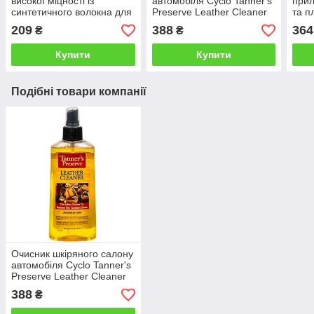
високої міцності із
автомобіля Cyclo Tanner's
прил
синтетичного волокна для
Preserve Leather Cleaner
та п
сушіння автомобіля
221mL
750
209
388
364
₴
₴
Купити
Купити
Подібні товари компанії
Очисник шкіряного салону
автомобіля Cyclo Tanner's
Preserve Leather Cleaner
221mL
388
₴