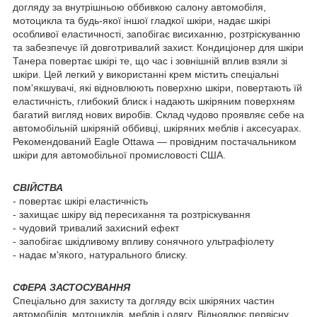
догляду за внутрішньою оббивкою салону автомобіля,
мотоцикла та будь-якої іншої гладкої шкіри, надає шкірі
особливої еластичності, запобігає висиханню, розтріскуванню
та забезпечує їй довготривалий захист. Кондиціонер для шкіри
Танера повертає шкірі те, що час і зовнішній вплив взяли зі
шкіри. Цей легкий у використанні крем містить спеціальні
пом'якшувачі, які відновлюють поверхню шкіри, повертають їй
еластичність, глибокий блиск і надають шкіряним поверхням
багатий вигляд нових виробів. Склад чудово проявляє себе на
автомобільній шкіряній оббивці, шкіряних меблів і аксесуарах.
Рекомендований Eagle Ottawa — провідним постачальником
шкіри для автомобільної промисловості США.
СВІЙСТВА
- повертає шкірі еластичність
- захищає шкіру від пересихання та розтріскування
- чудовий тривалий захисний ефект
- запобігає шкідливому впливу сонячного ультрафіолету
- надає м'якого, натурального блиску.
СФЕРА ЗАСТОСУВАННЯ
Спеціально для захисту та догляду всіх шкіряних частин
автомобілів, мотоциклів, меблів і одягу. Відновлює первісну