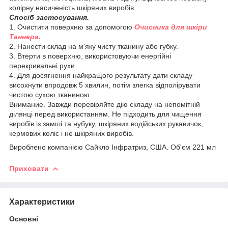
колірну насиченість шкіряних виробів.
Спосіб застосування.
1. Очистити поверхню за допомогою
Очисника для шкіри
Таннера.
2. Нанести склад на м'яку чисту тканину або губку.
3. Втерти в поверхню, використовуючи енергійні
перекривальні рухи.
4. Для досягнення найкращого результату дати складу
висохнути впродовж 5 хвилин, потім злегка відполірувати
чистою сухою тканиною.
Внимание. Завжди перевіряйте дію складу на непомітній
ділянці перед використанням. Не підходить для чищення
виробів із замші та нубуку, шкіряних водійських рукавичок,
кермових коліс і не шкіряних виробів.
Вироблено компанією Сайкло Інфратриз, США. Об'єм 221 мл
Приховати
Характеристики
Основні