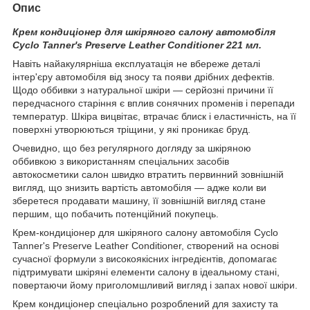
Опис
Крем кондиціонер для шкіряного салону автомобіля
Cyclo Tanner's Preserve Leather Conditioner 221 мл.
Навіть найакулярніша експлуатація не вбереже деталі
інтер'єру автомобіля від зносу та появи дрібних дефектів.
Щодо оббивки з натуральної шкіри — серйозні причини її
передчасного старіння є вплив сонячних променів і перепади
температур. Шкіра вицвітає, втрачає блиск і еластичність, на її
поверхні утворюються тріщини, у які проникає бруд.
Очевидно, що без регулярного догляду за шкіряною
оббивкою з використанням спеціальних засобів
автокосметики салон швидко втратить первинний зовнішній
вигляд, що знизить вартість автомобіля — адже коли ви
зберетеся продавати машину, її зовнішній вигляд стане
першим, що побачить потенційний покупець.
Крем-кондиціонер для шкіряного салону автомобіля Cyclo
Tanner's Preserve Leather Conditioner, створений на основі
сучасної формули з високоякісних інгредієнтів, допомагає
підтримувати шкіряні елементи салону в ідеальному стані,
повертаючи йому приголомшливий вигляд і запах нової шкіри.
Крем кондиціонер спеціально розроблений для захисту та