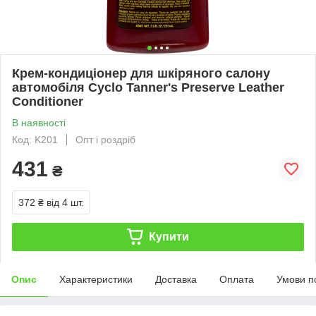
Крем-кондиціонер для шкіряного салону
автомобіля Cyclo Tanner's Preserve Leather
Conditioner
В наявності
Код: K201
Опт і роздріб
431
₴
372 ₴
від 4 шт.
Купити
Опис
Характеристики
Доставка
Оплата
Умови п