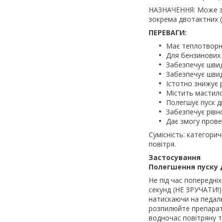
НАЗНАЧЕННЯ: Може за
зокрема двотактних (
ПЕРЕВАГИ:
Має теплотворну
Для бензинових 
Забезпечує швид
Забезпечує швид
Істотно знижує 
Містить мастило
Полегшує пуск д
Забезпечує рівн
Дає змогу прове
Сумісність: категори
повітря.
Застосування
Полегшення пуску 
Не під час попередні
секунд (НЕ ЗРУЧАТИ!)
натискаючи на педаль
розпилюйте препарат 
водночас повітряну т