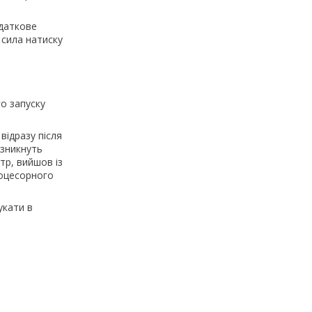
одаткове
 сила натиску
о запуску
відразу після
 зникнуть
тр, вийшов із
роцесорного
укати в