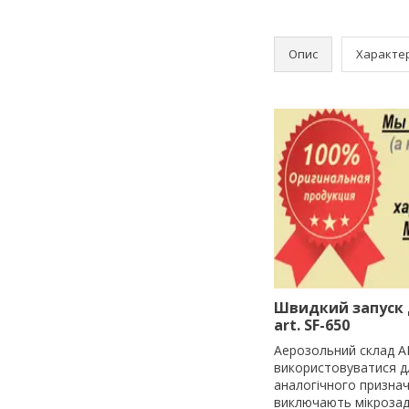
Опис
Характе
Швидкий запуск 
art. SF-650
Аерозольний склад AB
використовуватися дл
аналогічного призна
виключають мікрозади