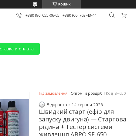
Кошик
+380 (96) 055-06-65
+380 (66) 763-43-44
ставка и оплата
Під замовлення
Оптом і в роздріб
Код:
SF-650
Відправка з 14 серпня 2026
Швидкий старт (ефір для
запуску двигуна) — Стартова
рідина + Тестер системи
живлення ABRO SF-650