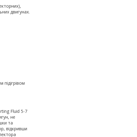
екторних),
ьних двигунах.
м підігрівом
ing Fluid 5-7
гун, не
шки та
ор, відкривши
олектора