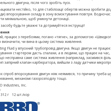
ельного двигуна, після чого зробіть пуск.
ацювати нестійко, то для стабілізації обертів можна зробити д
унди) впорскування складу в зону всмоктування повітря. Водночас
ути мінімальною, щоб уникнути детонації.
 засобу будьте уважні та дотримуйтеся інструкції!
лення
ий, працює з перебоями, погано «тягне», за допомогою «Швидког
 визначити, чи вина в цьому система живлення.
ing Fluid у впускний трубопровід двигуна. Якщо двигун не працює 
чування стартером дасть спалахи, а в людини, що працює на час,
 що несправна саме система живлення (наприклад, засміився філь
ип запірний клапан карбюратора, вийшли з ладу датчики мікроп
ох спроб впорскування двигун ніяк неямився, то причину треба ш
лювання, механізмі газорозподілу тощо.
Industries, Inc.
0
 312 г 12 шт./кор