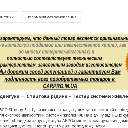
ристики
Інформація для замовлення
двигуна — Стартова рідина + Тестер системи живл
RO Starting Fluid для швидкого запуску двигуна в зимовий періо
я експрес-діагностики системи живлення. На відміну від інших с
чення, «Швидкий запуск двигуна АБРО» містить змащувальні домі
ри циліндропоршневої групи у разі холодному пуску.