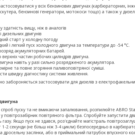
стосовуватися у всіх бензинових двигунах (карбюраторних, інж
скутера, бензинові генератори, мотокоси тощо) а також у дизел
 здатність вищу, ніж в аналогів
і дизельних двигунів
кий старт у холодну погоду
кий і легкий пуск холодного двигуна за температури до -54 °C.
розряд акумуляторних батарей.
 верхніх частин робочих циліндрів двигуна.
вигуна навіть у разі сильно розрядженого акумулятора.
омірне та повне згоряння паливоповітряної суміші.
сти швидку діагностику системи живлення.
чно забороняється застосовувати для дизелів з електрофакельни
двигуна
х спроб пуску та не вмикаючи запалювання, розпилюйте ABRO Start
 у повітрозабірник повітряного фільтра. Спробуйте запустити дви
 газу. Якщо пуск не здався, роз'єднайте магістраль повітрозаглу
1-2 секунди (не більш ніж 3-4 цикли) безпосередньо в карбюрат
а дросельну заслінки, або в приймальний патрубок впускного к