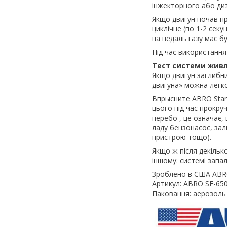
інжекторного або диз
Якщо двигун почав пр
циклічне (по 1-2 сек
на педаль газу має б
Під час використання
Тест системи жив
Якщо двигун заглибн
двигуна» можна легко
Впрысните ABRO Start
цього під час прокру
перебої, це означає,
ладу бензонасос, зал
пристрою тощо).
Якщо ж після декільк
іншому: системі запа
Зроблено в США ABRO 
Артикул: ABRO SF-65
Паковання: аерозоль