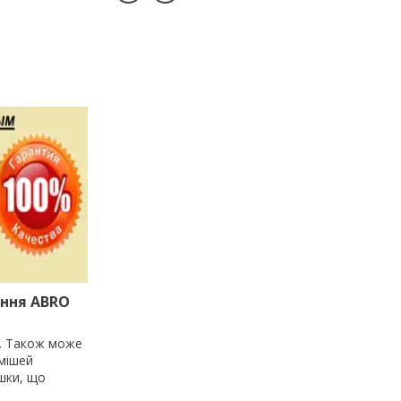
ення ABRO
д. Також може
умішей
шки, що