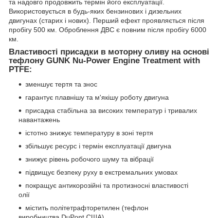
та надовго продовжить термін його експлуатації.
Використовується в будь-яких бензинових і дизельних
двигунах (старих і нових). Перший ефект проявляється після
пробігу 500 км. Оброблення ДВС є повним після пробігу 6000
км.
Властивості присадки в моторну оливу на основі
тефлону GUNK Nu-Power Engine Treatment with
PTFE:
зменшує тертя та знос
гарантує плавнішу та м'якішу роботу двигуна
присадка стабільна за високих температур і тривалих
навантажень
істотно знижує температуру в зоні тертя
збільшує ресурс і термін експлуатації двигуна
знижує рівень робочого шуму та вібрації
підвищує безпеку руху в екстремальних умовах
покращує антикорозійні та протизносні властивості
олії
містить політетрафторетилен (тефлон
виробництва DuPont США)