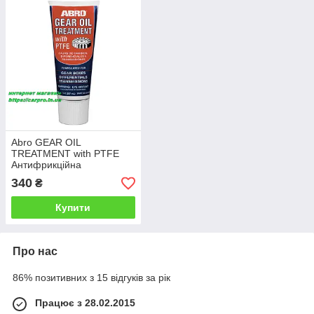
Abro GEAR OIL
TREATMENT with PTFE
Антифрикційна
тефлонова присадка в
340
₴
трансмісійну оливу.
Купити
Про нас
86% позитивних з 15 відгуків за рік
Працює з 28.02.2015