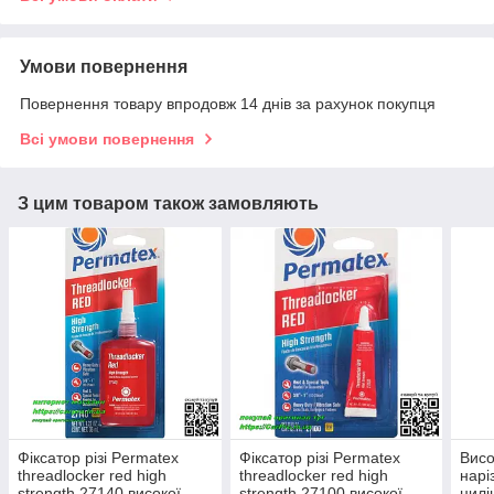
Умови повернення
Повернення товару впродовж 14 днів за рахунок покупця
Всі умови повернення
З цим товаром також замовляють
Фіксатор різі Permatex
Фіксатор різі Permatex
Висо
threadlocker red high
threadlocker red high
нарі
strength 27140 високої
strength 27100 високої
цилі