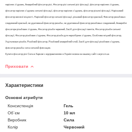
нарізних з'єднань, Анаеробний фіксатор різі, Фіксатор різі сильної різі фіксації, фіксатор нарізних з'єднань,
фіксатор нарізних з'єднань сильної фіксації, фіксатор нарізних з'єднань, фіксатор різьної фіксації, Нарізьовий
фіксатор високої міцності, Нарізний фіксатор сильної фіксації, різьовий фиксатор красный, Фиксатор резьбовых
соединений красный, не удаляемый фиксатор резьбы, не удаляемый фиксатор резьбовых соединений, Анаеробні
фіксатори різьбових з'єднань, Фіксатор різьби червоний, Засіб для фіксації гвинтів, Фіксатор різьби сильної
фіксації, Фіксатор різьбових з'єднань, Фіксатор різьби для нерозбірних з'єднань, Особливо міцний фіксатор,
Ущільнювач різьби, Різьбовій фіксатор, Різьбовий анаеробний клей, Засіб для фіксації різьбових з'єднань,
фиксатор резьбы сила сильной фиксации.
Купити фіксатор різі Сила в Харкові з відправленням в Україні можна на нашому сайті carpro.in.ua
Приховати
Характеристики
Основні атрибути
Консистенція
Гель
Об`єм
10 мл
Виробник
Сила
Колір
Червоний