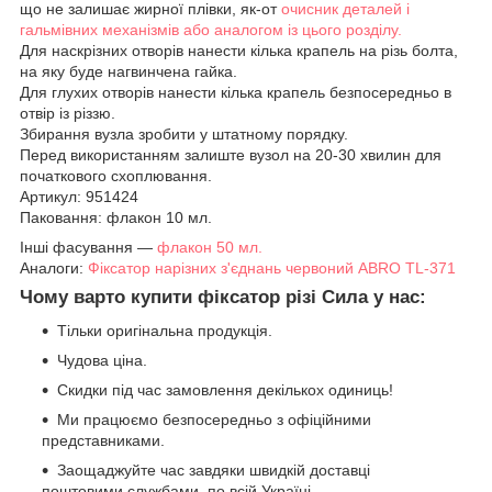
що не залишає жирної плівки, як-от
очисник деталей і
гальмівних механізмів або аналогом із цього розділу.
Для наскрізних отворів нанести кілька крапель на різь болта,
на яку буде нагвинчена гайка.
Для глухих отворів нанести кілька крапель безпосередньо в
отвір із різзю.
Збирання вузла зробити у штатному порядку.
Перед використанням залиште вузол на 20-30 хвилин для
початкового схоплювання.
Артикул: 951424
Паковання: флакон 10 мл.
Інші фасування —
флакон 50 мл.
Аналоги:
Фіксатор нарізних з'єднань червоний ABRO TL-371
Чому варто купити фіксатор різі Сила у нас:
Тільки оригінальна продукція.
Чудова ціна.
Скидки під час замовлення декількох одиниць!
Ми працюємо безпосередньо з офіційними
представниками.
Заощаджуйте час завдяки швидкій доставці
поштовими службами, по всій Україні