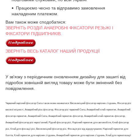
Працюємо чесно та відправимо замовлення
накладеним платежом.
Вам також може сподобатися:
ЗВЕРНІТЬ РОЗДІЛ АНАЕРОБНІ ФІКСАТОРИ РЕЗЬЖІ І
ФІКСАТОРИ ПІДШИПНИКІВ.
ЗВЕРНІТЬ ВЕСЬ КАТАЛОГ НАШИЙ ПРОДУКЦІЇ
У зв'язку з періодичним оновленням дизайну для зашиті від
підробок зовнішній вигляд товару може бути змінений без
повідомлення.
Червоний нарізний фіксатор Сила також може називатися: Високоміцний фіксатор нарізних з'єднань, Фіксатор різі
високої міцності, Анаеробний різь фіксатор, Фіксатор різі червоний Сила, Анаеробний клей-герметик, Анаеробний
фіксатор-герметик, Анаеробний Сила, Анаеробний герметик-фіксатор, Анаеробний клей-герметик-фіксатор,
Анаеробний фіксатор різі нероз'ємний, Рідкий фіксатор різі, Нарізний герметик для автомобіля, Клей-фіксатор
різі, Клей для фіксації різі, Високоміцний фіксатор різі, Фіксація різі від відкручування, Нарізний герметик для
болтів, Клей герметик для нарізних з'єднань, Анаеробний герметик для нарізних з'єднань, Клей для герметизації