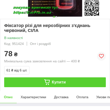
Фіксатор різі для нерозбірних з'єднань
червоний, СІЛА
В наявності
Код: 951424
Опт і роздріб
78
₴
Мінімальна сума замовлення на сайті — 400 ₴
61 ₴
від 6 шт.
Купити
Опис
Характеристики
Доставка
Оплата
Умови п