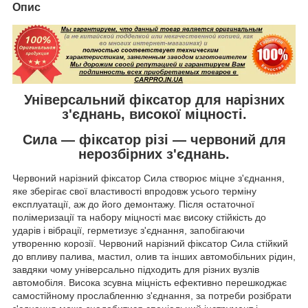
Опис
Універсальний фіксатор для нарізних
з'єднань, високої міцності.
Сила — фіксатор різі — червоний для
нерозбірних з'єднань.
Червоний нарізний фіксатор Сила створює міцне з'єднання,
яке зберігає свої властивості впродовж усього терміну
експлуатації, аж до його демонтажу. Після остаточної
полімеризації та набору міцності має високу стійкість до
ударів і вібрації, герметизує з'єднання, запобігаючи
утворенню корозії. Червоний нарізний фіксатор Сила стійкий
до впливу палива, мастил, олив та інших автомобільних рідин,
завдяки чому універсально підходить для різних вузлів
автомобіля. Висока зсувна міцність ефективно перешкоджає
самостійному прослабленню з'єднання, за потреби розібрати