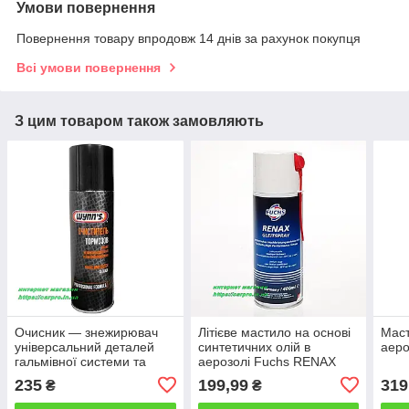
Умови повернення
Повернення товару впродовж 14 днів за рахунок покупця
Всі умови повернення
З цим товаром також замовляють
Очисник — знежирювач
Літієве мастило на основі
Маст
універсальний деталей
синтетичних олій в
аеро
гальмівної системи та
аерозолі Fuchs RENAX
зчеплення Wynns Brake
GLEITSPRAY
235
199,99
319
₴
₴
and Clutch Cleaner