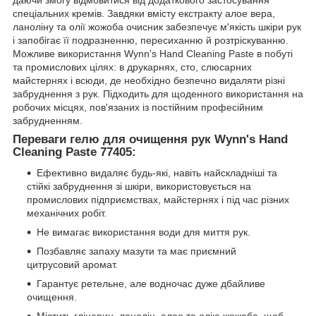
спеціальних кремів. Завдяки вмісту екстракту алое вера,
ланоліну та олії жожоба очисник забезпечує м'якість шкіри рук
і запобігає її подразненню, пересиханню й розтріскуванню.
Можливе використання Wynn's Hand Cleaning Paste в побуті
та промислових цілях: в друкарнях, сто, слюсарних
майстернях і всюди, де необхідно безпечно видаляти різні
забруднення з рук. Підходить для щоденного використання на
робочих місцях, пов'язаних із постійним професійним
забрудненням.
Переваги гелю для очищення рук Wynn's Hand
Cleaning Paste 77405:
Ефективно видаляє будь-які, навіть найскладніші та
стійкі забруднення зі шкіри, використовується на
промислових підприємствах, майстернях і під час різних
механічних робіт.
Не вимагає використання води для миття рук.
Позбавляє запаху мазути та має приємний
цитрусовий аромат.
Гарантує ретельне, але водночас дуже дбайливе
очищення.