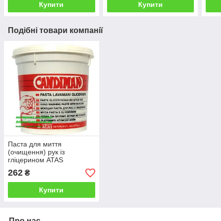
Купити
Купити
Подібні товари компанії
Паста для миття
(очищення) рук із
гліцерином ATAS
CANDIMAN 1kg.
262
₴
Купити
Про нас