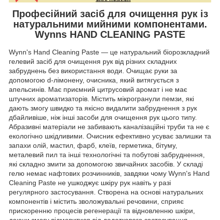
Професійний засіб для очищення рук із
натуральними мийними компонентами.
Wynns HAND CLEANING PASTE
Wynn's Hand Cleaning Paste — це натуральний біорозкладний
гелевий засіб для очищення рук від різних складних
забруднень без використання води. Очищає руки за
допомогою d-лімонену, очисника, який витягується з
апельсинів. Має приємний цитрусовий аромат і не має
штучних ароматизаторів. Містить мікрогранули пемзи, які
дають змогу швидко та якісно видалити забруднення з рук
дбайливіше, ніж інші засоби для очищення рук цього типу.
Абразивні матеріали не забивають каналізаційні труби та не є
екологічно шкідливими. Очисник ефективно усуває залишки та
запахи олій, мастил, фарб, клеїв, герметика, бітуму,
металевий пил та інші технологічні та побутові забруднення,
які складно змити за допомогою звичайних засобів. У складі
гелю немає нафтових розчинників, завдяки чому Wynn's Hand
Cleaning Paste не ушкоджує шкіру рук навіть у разі
регулярного застосування. Створена на основі натуральних
компонентів і містить зволожувальні речовини, сприяє
прискоренню процесів регенерації та відновленню шкіри,
даючи змогу відмовитися від додаткового застосування