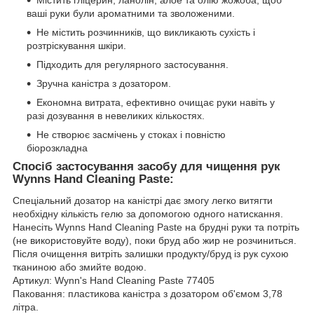
Містить гліцерин, ланолін, алое та олію жожоба, щоб
ваші руки були ароматними та зволоженими.
Не містить розчинників, що викликають сухість і
розтріскування шкіри.
Підходить для регулярного застосування.
Зручна каністра з дозатором.
Економна витрата, ефективно очищає руки навіть у
разі дозування в невеликих кількостях.
Не створює засмічень у стоках і повністю
біорозкладна
Спосіб застосування засобу для чищення рук
Wynns Hand Cleaning Paste:
Спеціальний дозатор на каністрі дає змогу легко витягти
необхідну кількість гелю за допомогою одного натискання.
Нанесіть Wynns Hand Cleaning Paste на брудні руки та потріть
(не використовуйте воду), поки бруд або жир не розчиниться.
Після очищення витріть залишки продукту/бруд із рук сухою
тканиною або змийте водою.
Артикул: Wynn's Hand Cleaning Paste 77405
Паковання: пластикова каністра з дозатором об'ємом 3,78
літра.