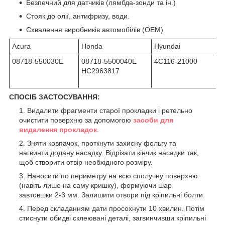
Безпечний для датчиків (лямбда-зонди та ін.)
Стояк до олії, антифризу, води.
Схвалення виробників автомобілів (OEM)
Acura
Honda
Hyundai
08718-550030E
08718-5500040E
4C116-21000
HC2963817
СПОСІБ ЗАСТОСУВАННЯ:
Видалити фрагменти старої прокладки і ретельно
очистити поверхню за допомогою
засоби для
видалення прокладок
.
Зняти ковпачок, проткнути захисну фольгу та
нагвинти додану насадку. Відрізати кінчик насадки так,
щоб створити отвір необхідного розміру.
Наносити по периметру на всю сполучну поверхню
(навіть лише на саму кришку), формуючи шар
завтовшки 2-3 мм. Залишити отвори під кріпильні болти.
Перед складанням дати просохнути 10 хвилин. Потім
стиснути обидві склеювані деталі, загвинчивши кріпильні