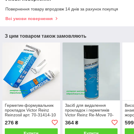
Повернення товару впродовж 14 днів за рахунок покупця
Всі умови повернення
З цим товаром також замовляють
Герметик-формувальник
Засіб для видалення
Вис
прокладок Victor Reinz
прокладок і герметиків
анае
Reinzosil арт. 70-31414-10
Victor Reinz Re-Move 70-
жорс
віктор рейнз
31415-00 (Віктор рейнз)
олив
276
364
599
₴
₴
бенз
Купити
Купити