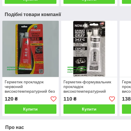
Подібні товари компанії
Герметик прокладок
Герметик-формувальник
Гер
червоний
прокладок
прок
високотемпературний без
високотемпературний
висо
запаху Zollex Red 85г
Сірий Nowax Gasket
запа
120
110
138
₴
₴
Maker GRAY
Купити
Купити
Про нас