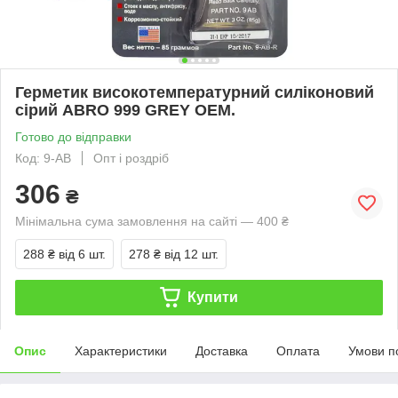
Герметик високотемпературний силіконовий
сірий ABRO 999 GREY OEM.
Готово до відправки
Код: 9-AB
Опт і роздріб
306
₴
Мінімальна сума замовлення на сайті — 400 ₴
288 ₴
від 6 шт.
278 ₴
від 12 шт.
Купити
Опис
Характеристики
Доставка
Оплата
Умови п