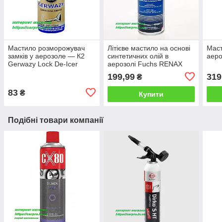
Мастило розморожувач
Літієве мастило на основі
Маст
замків у аерозоле — К2
синтетичних олій в
аеро
Gerwazy Lock De-Icer
аерозолі Fuchs RENAX
GLEITSPRAY
199,99
319
₴
83
₴
Купити
Подібні товари компанії