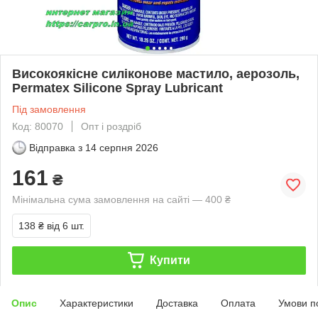
Високоякісне силіконове мастило, аерозоль,
Permatex Silicone Spray Lubricant
Під замовлення
Код: 80070
Опт і роздріб
Відправка з
14 серпня 2026
161
₴
Мінімальна сума замовлення на сайті — 400 ₴
138 ₴
від 6 шт.
Купити
Опис
Характеристики
Доставка
Оплата
Умови п