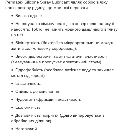
Permatex Silicone Spray Lubricant являє собою в'язку
напівпрозору рідину, що має такі переваги:
Висока адгезія
Не вступає в хімічну реакцію з поверхнею, на яку її
наносять. Тобто, не чинить жодного шкідливого впливу
на неї.
Біоінертність (бактерії та мікроорганізми не можуть
жити в силіконовому середовищі).
Високі діелектричні та антистатичні властивості
(змазування не пропускає електричний струм).
Гідрофобність (особливо витісняє воду та захищає
метал від корозії).
Еластичність.
Стійкість до окиснення.
Чудові антифрикційні властивості.
Екологічність.
Довговічність покриття (довго випаровується з
оброблених ділянок).
Негорючий.