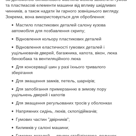
та пластмасові елементи машини від впливу шкідливих
чинників, а також надати їм гарного зовнішнього вигляду.
Зокрема, вона використовується для оброблення:
Мастило пластикових деталей салону кузова
автомобіля для позбавлення скрипу;
Відновлення кольору пластикових деталей
Відновлення еластичності гумових деталей і
ущільнювачів дверей, багажника, капота, вікон, люка
бензобака та вентиляційного люка
Для консервації шин у разі їхнього тривалого
зберігання
Для змащення замків, петель, шарнірів;
Для запобігання примерзанню в зимову пору
ущільнень дверей і капотів
Для змащення регульованих тросів у оболонках
Напрямних сидінь, люків, склопідіймачів;
Гумових частин "двірників";
Килимків у салоні машини;
Гумових деталей — втулок стабілізатора, подушок