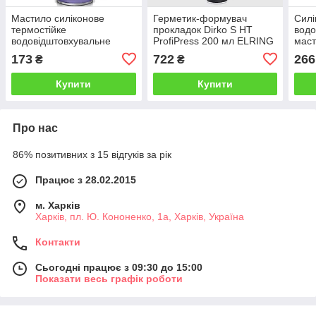
Мастило силіконове
Герметик-формувач
Силі
термостійке
прокладок Dirko S HT
водо
водовідштовхувальне
ProfiPress 200 мл ELRING
маст
універсальне в аерозолі
EL 471.500
гуми
173
722
266
₴
₴
CX-80 Silikon Spray 500 мл
ABR
Купити
Купити
Про нас
86% позитивних з 15 відгуків за рік
Працює з 28.02.2015
м. Харків
Харків, пл. Ю. Кононенко, 1а, Харків, Україна
Контакти
Сьогодні працює з 09:30 до 15:00
Показати весь графік роботи