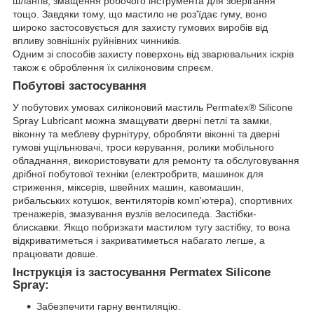
шлангів, змащення робочого інструмента для зберігання
тощо. Завдяки тому, що мастило не роз'їдає гуму, воно
широко застосовується для захисту гумових виробів від
впливу зовнішніх руйнівних чинників.
Одним зі способів захисту поверхонь від зварювальних іскрів
також є оброблення їх силіконовим спреєм.
Побутові застосування
У побутових умовах силіконовий мастиль Permatex® Silicone
Spray Lubricant можна змащувати дверні петлі та замки,
віконну та меблеву фурнітуру, обробляти віконні та дверні
гумові ущільнювачі, троси керування, ролики мобільного
обладнання, використовувати для ремонту та обслуговування
дрібної побутової техніки (електробритв, машинок для
стриження, міксерів, швейних машин, кавомашин,
рибальських котушок, вентиляторів комп'ютера), спортивних
тренажерів, змазування вузлів велосипеда. Застібки-
блискавки. Якщо побризкати мастилом тугу застібку, то вона
відкриватиметься і закриватиметься набагато легше, а
працювати довше.
Інструкція із застосування Permatex Silicone
Spray:
Забезпечити гарну вентиляцію.