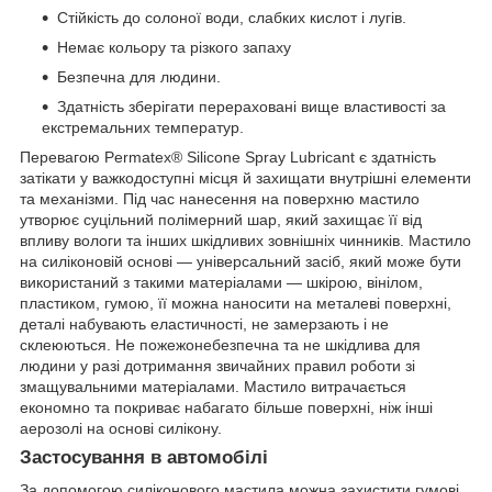
Стійкість до солоної води, слабких кислот і лугів.
Немає кольору та різкого запаху
Безпечна для людини.
Здатність зберігати перераховані вище властивості за
екстремальних температур.
Перевагою Permatex® Silicone Spray Lubricant є здатність
затікати у важкодоступні місця й захищати внутрішні елементи
та механізми. Під час нанесення на поверхню мастило
утворює суцільний полімерний шар, який захищає її від
впливу вологи та інших шкідливих зовнішніх чинників. Мастило
на силіконовій основі — універсальний засіб, який може бути
використаний з такими матеріалами — шкірою, вінілом,
пластиком, гумою, її можна наносити на металеві поверхні,
деталі набувають еластичності, не замерзають і не
склеюються. Не пожежонебезпечна та не шкідлива для
людини у разі дотримання звичайних правил роботи зі
змащувальними матеріалами. Мастило витрачається
економно та покриває набагато більше поверхні, ніж інші
аерозолі на основі силікону.
Застосування в автомобілі
За допомогою силіконового мастила можна захистити гумові