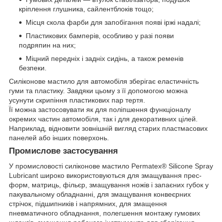
кріплення глушника, сайлентблоків тощо;
Місця скола фарби для запобігання появі іржі надалі;
Пластикових бамперів, особливо у разі появи
подряпин на них;
Міцний передніх і задніх сидінь, а також ременів
безпеки.
Силіконове мастило для автомобіля зберігає еластичність
гуми та пластику. Завдяки цьому з її допомогою можна
усунути скрипіння пластикових пар тертя.
Її можна застосовувати як для поліпшення функціоналу
окремих частин автомобіля, так і для декоративних цілей.
Наприклад, відновити зовнішній вигляд старих пластмасових
панелей або інших поверхонь.
Промислове застосування
У промисловості силіконове мастило Permatex® Silicone Spray
Lubricant широко використовуються для змащування прес-
форм, матриць, фільєр, змащування ножів і запаєних губок у
пакувальному обладнанні, для змащування конвеєрних
стрічок, підшипників і напрямних, для змащення
пневматичного обладнання, полегшення монтажу гумових