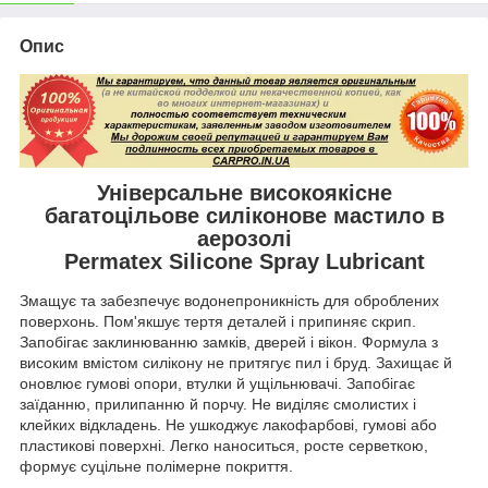
Опис
Універсальне високоякісне
багатоцільове силіконове мастило в
аерозолі
Permatex Silicone Spray Lubricant
Змащує та забезпечує водонепроникність для оброблених
поверхонь. Пом'якшує тертя деталей і припиняє скрип.
Запобігає заклинюванню замків, дверей і вікон. Формула з
високим вмістом силікону не притягує пил і бруд. Захищає й
оновлює гумові опори, втулки й ущільнювачі. Запобігає
заїданню, прилипанню й порчу. Не виділяє смолистих і
клейких відкладень. Не ушкоджує лакофарбові, гумові або
пластикові поверхні. Легко наноситься, росте серветкою,
формує суцільне полімерне покриття.