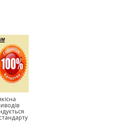
якісна
риводів
ндується
 стандарту