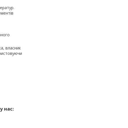
ператур.
ементів
вного
а, власник
ористовуючи
у нас: