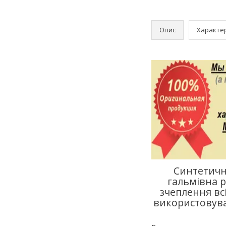
Опис
Характе
Синтетичн
гальмівна р
зчеплення вс
використовува