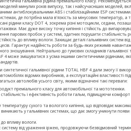
интетична гальмівна рідина преміального класу. Рекомендується
 моделей минулих років випуску, так і найсучасніших моделей, вк
аними антиблокувальними ABS і стабілізаційними ESP системами
истемах, де потрібна мала в'язкість за мінусових температур, а 
сані рідини класу DOT 4, зокрема різні мотоцикли, седани, позаш
нтажівки. Має дуже високу точку кипіння і стійкість до випаровув
ння парових пробок у системі, здатних порушити стабільність 
стійкість до впливу вологи. Захищає деталі гальмівних систем від
оцесів. Гарантує надійність роботи за будь-яких режимів наванта
ного зношування. Нейтрально до гумових складників гальмівної т
HBF 4 може змішуватися з усіма іншими синтетичними рідинами, як
андартів.
и синтетичної гальмівної рідини TOTAL HBF 4 дали змогу її вико
 автомобілях відомих виробників, а експлуатаційні властивості п
гатьох автолюбів усього світу, якими відзначені такі переваги:
родукт преміального класу для автомобільної та мототехніки.
 стабільність і ефективність роботи гальм, підвищуючи комфорт 
 температуру сухого та вологого кипіння, що відповідає макси
виникають у гальмівних системах, що дає змогу уникнути появи
 до впливу вологи.
 систему від ураження іржею, продовжуючи безвідмовний термі