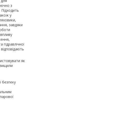
 для
лючно з
. Підходить
також у
ляховики,
ання, завдяки
роботи
 впливу
ження,
а гідравлічної
і відповідають
ристовувати як
ідвищили
і безпеку
мальним
 парової
н