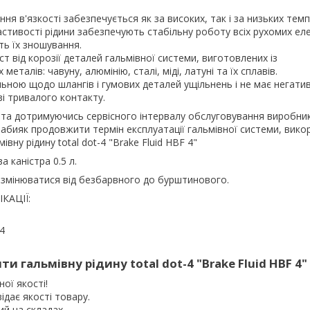
ня в'язкості забезпечується як за високих, так і за низьких тем
стивості рідини забезпечують стабільну роботу всіх рухомих ел
ть їх зношування.
т від корозії деталей гальмівної системи, виготовлених із
металів: чавуну, алюмінію, сталі, міді, латуні та їх сплавів.
льною щодо шлангів і гумових деталей ущільнень і не має негати
зі тривалого контакту.
та дотримуючись сервісного інтервалу обслуговування виробник
абияк продовжити термін експлуатації гальмівної системи, вик
івну рідину total dot-4 "Brake Fluid HBF 4"
 каністра 0.5 л.
 змінюватися від безбарвного до бурштинового.
КАЦІЇ:
4
и гальмівну рідину total dot-4 "Brake Fluid HBF 4" 
ої якості!
ідає якості товару.
й на складах.