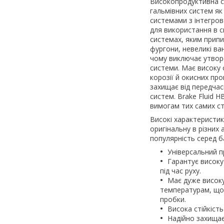
Високопродуктивна с
гальмівних систем як
системами з інтегров
для використання в с
системах, яким припи
фургони, невеликі ва
чому виключає утворе
системи. Має високу 
корозії й окисних пр
захищає від передчас
систем. Brake Fluid 
вимогам тих самих ст
Високі характеристик
оригінальну в різних
популярність серед ба
Універсальний п
Гарантує високу
під час руху.
Має дуже високу
температурам, що 
пробки.
Висока стійкість
Надійно захищає