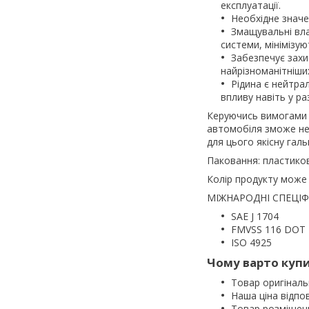
експлуатації.
Необхідне значен
Змащувальні вла
системи, мінімізую
Забезпечує захис
найрізноманітніших 
Рідина є нейтра
впливу навіть у ра
Керуючись вимогами 
автомобіля зможе не
для цього якісну гальм
Паковання: пластикова
Колір продукту може
МІЖНАРОДНІ СПЕЦІФІ
SAE J 1704
FMVSS 116 DOT 
ISO 4925
Чому варто купит
Товар оригінальн
Наша ціна відпов
Товар розміщени