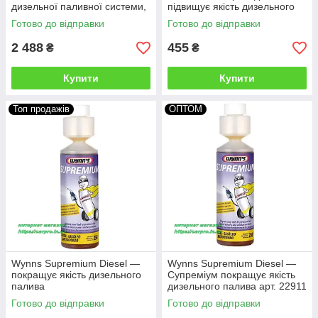
дизельної паливної системи,
підвищує якість дизельного
підвищує цетанове число.
палива арт. W28510
Готово до відправки
Готово до відправки
2 488
455
₴
₴
Купити
Купити
Топ продажів
ОПТОМ
Wynns Supremium Diesel —
Wynns Supremium Diesel —
покращує якість дизельного
Супреміум покращує якість
палива
дизельного палива арт. 22911
Готово до відправки
Готово до відправки