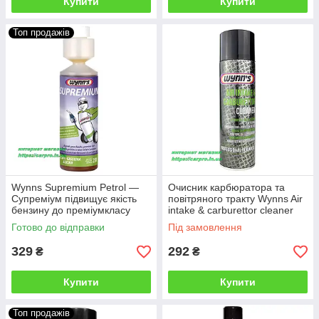
Купити
Купити
Топ продажів
Wynns Supremium Petrol —
Очисник карбюратора та
Супреміум підвищує якість
повітряного тракту Wynns Air
бензину до преміумкласу
intake & carburettor cleaner
Готово до відправки
Під замовлення
329
292
₴
₴
Купити
Купити
Топ продажів