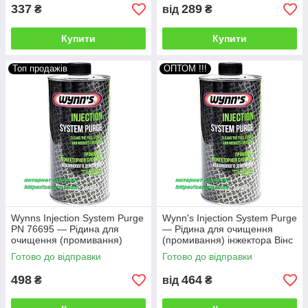
337
289
₴
від
₴
Купити
Купити
Топ продажів
ОПТОМ !!!
Wynns Injection System Purge
Wynn's Injection System Purge
PN 76695 — Рідина для
— Рідина для очищення
очищення (промивання)
(промивання) інжектора Вінс
інжектора Вінс 1л
1 л PN 76695
Готово до відправки
Готово до відправки
498
464
₴
від
₴