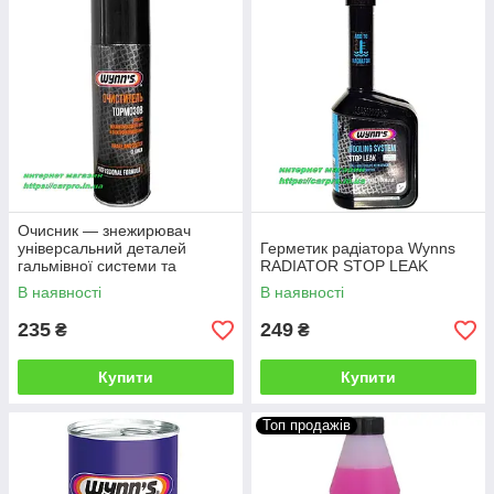
Очисник — знежирювач
універсальний деталей
Герметик радіатора Wynns
гальмівної системи та
RADIATOR STOP LEAK
зчеплення Wynns Brake and
В наявності
В наявності
Clutch Cleaner
235
249
₴
₴
Купити
Купити
Топ продажів