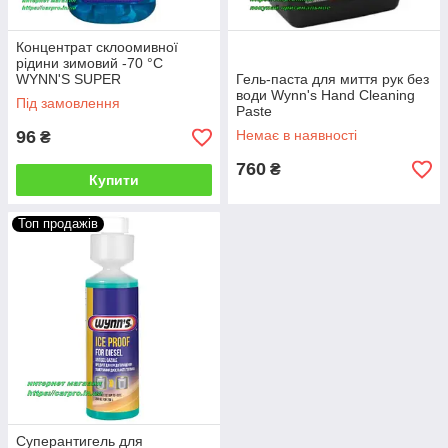
Концентрат склоомивної
рідини зимовий -70 °C
WYNN'S SUPER
Гель-паста для миття рук без
CONCENTRATED SCREEN-
води Wynn's Hand Cleaning
Під замовлення
WASH W45101 (Бельгія) 0.25
Paste
л
96
Немає в наявності
₴
760
₴
Купити
Топ продажів
Суперантигель для