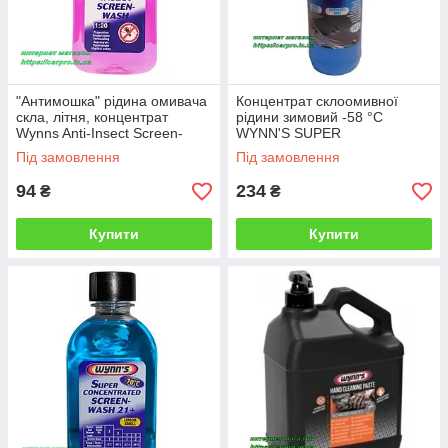
"Антимошка" рідина омивача
Концентрат склоомивної
скла, літня, концентрат
рідини зимовий -58 °C
Wynns Anti-Insect Screen-
WYNN'S SUPER
Wash на 5 л
CONCENTRATED SCREEN-
Під замовлення
Під замовлення
WASH W77395 (Бельгія) 1л
94
234
₴
₴
Купити
Купити