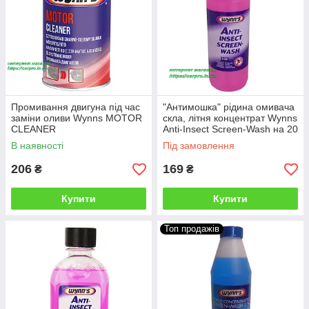
Промивання двигуна під час
"Антимошка" рідина омивача
заміни оливи Wynns MOTOR
скла, літня концентрат Wynns
CLEANER
Anti-Insect Screen-Wash на 20
л.
В наявності
Під замовлення
206
169
₴
₴
Купити
Купити
Топ продажів