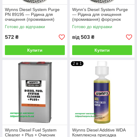
Wynns Diesel System Purge
Wynn's Diesel System Purge
PN 89195 — Рідина для
— Рідина для очищення
очищення (промивання)
(промивання) форсунок
форсунок дизельа ВІНС 1 л
дизеля PN 89195
Готово до відправки
Готово до відправки
572
503
₴
від
₴
Купити
Купити
2 в 1
Wynns Diesel Fuel System
Wynns Diesel Additive WDA
Cleaner + Plus + Очисник
Комплексна присадка